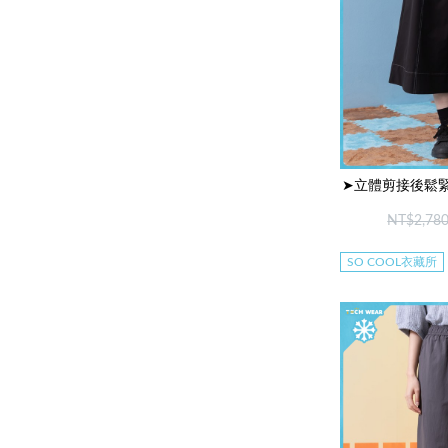
➤立體剪接後鬆緊
NT$2,78
SO COOL衣藏所