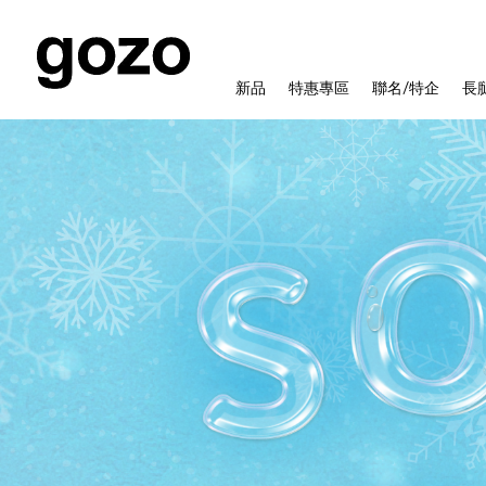
新品
特惠專區
聯名/特企
長