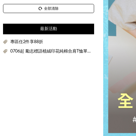
全部清除
最新活動
專區任2件享88折
0706起 勵志標語植絨印花純棉合肩T恤單件折$100