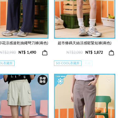
印花涼感速乾抽繩彎刀褲(兩色)
超市條碼天絲涼感鬆緊短褲(兩色)
NT$2,980
NT$
1,490
NT$2,080
NT$
1,872
OOL衣藏所
SO COOL衣藏所
天絲