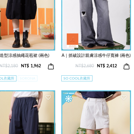
造型涼感抽繩花苞裙 (兩色)
A｜抓破設計親膚涼感牛仔寬褲 (兩色)
NT$2,180
NT$
1,962
NT$2,680
NT$
2,412
OOL衣藏所
SORONA
SO COOL衣藏所