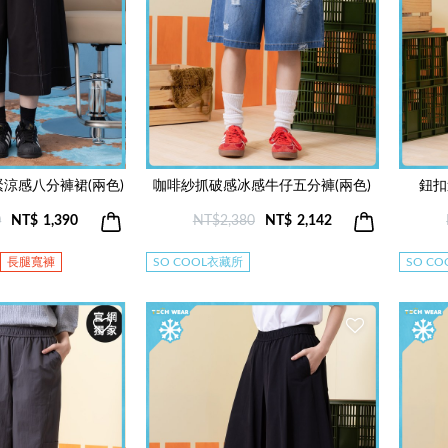
涼感八分褲裙(兩色)
咖啡紗抓破感冰感牛仔五分褲(兩色)
鈕扣
0
NT$
1,390
NT$2,380
NT$
2,142
長腿寬褲
SO COOL衣藏所
SO C