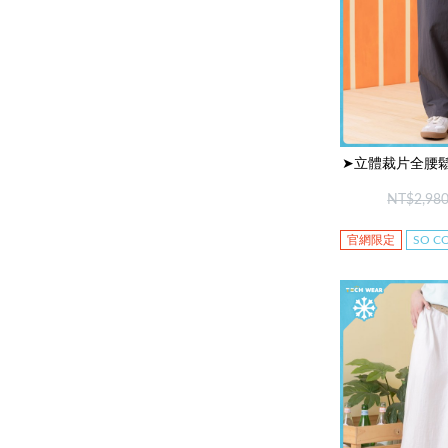
➤立體裁片全腰鬆
NT$2,98
官網限定
SO 