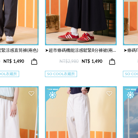
緊涼感直筒褲(兩色)
➤超市條碼機能涼感鬆緊8分褲裙(兩色)
➤條碼
0
NT$
1,490
NT$2,980
NT$
1,490
COOL衣藏所
SO COOL衣藏所
SO C