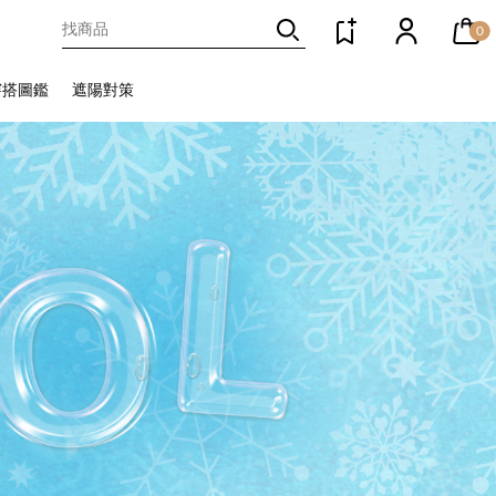
0
穿搭圖鑑
遮陽對策