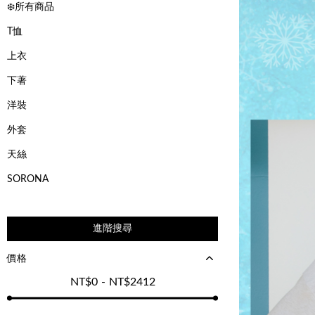
❄️所有商品
T恤
上衣
下著
洋裝
外套
天絲
SORONA
進階搜尋
價格
NT$
0
-
NT$
2412