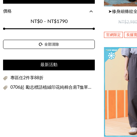
價格
➤修身細條紋全
NT$
0
-
NT$
1790
NT$2,98
官網限定
長腿
全部清除
最新活動
專區任2件享88折
0706起 勵志標語植絨印花純棉合肩T恤單件折$100