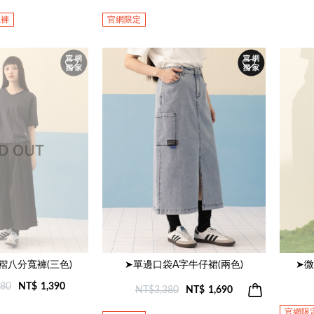
寬褲
官網限定
褶八分寬褲(三色)
➤單邊口袋A字牛仔裙(兩色)
➤微
780
NT$
1,390
NT$3,380
NT$
1,690
官網限