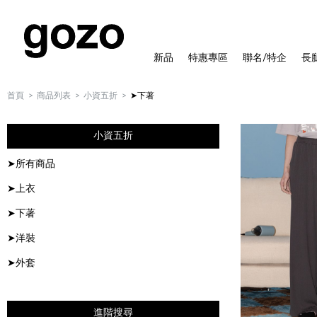
新品
特惠專區
聯名/特企
長
首頁
商品列表
小資五折
➤下著
小資五折
➤所有商品
➤上衣
➤下著
➤洋裝
➤外套
進階搜尋