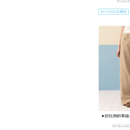
NT$2,
SO COOL衣藏所
➤好比例斜車線
NT$3,58