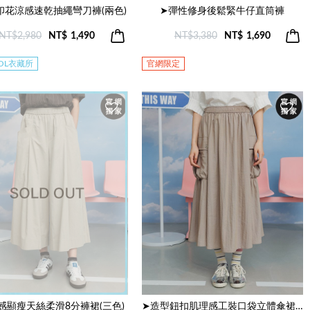
印花涼感速乾抽繩彎刀褲(兩色)
➤彈性修身後鬆緊牛仔直筒褲
NT$2,980
NT$
1,490
NT$3,380
NT$
1,690
OOL衣藏所
官網限定
感顯瘦天絲柔滑8分褲裙(三色)
➤造型鈕扣肌理感工裝口袋立體傘裙(兩色)