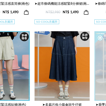
緊涼感直筒褲(兩色)
➤超市條碼機能涼感鬆緊8分褲裙(兩色)
➤條碼
0
NT$
1,490
NT$2,980
NT$
1,490
COOL衣藏所
SO COOL衣藏所
SO C
緊涼感短褲(兩色)
➤多裁片收小腹傘狀牛仔裙
➤垂墜