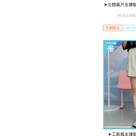
➤立體裁片全腰鬆
NT$2,98
官網限定
SO 
➤工裝風全腰鬆