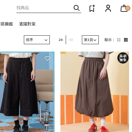
0
穿搭圖鑑
遮陽對策
24
48
顯示：