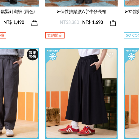
鬆緊針織褲 (兩色)
➤個性抽鬚微A字牛仔長裙
➤立體
0
NT$
1,490
NT$3,380
NT$
1,690
寬褲
官網限定
SO C