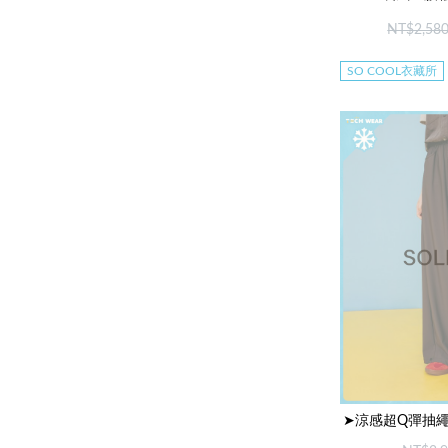
NT$2,58
SO COOL衣藏所
➤涼感超Q彈抽繩