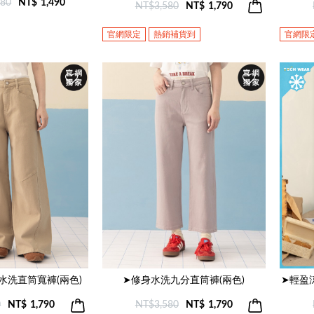
980
NT$
1,490
NT$3,580
NT$
1,790
官網限定
熱銷補貨到
官網限
水洗直筒寬褲(兩色)
➤修身水洗九分直筒褲(兩色)
➤輕盈
0
NT$
1,790
NT$3,580
NT$
1,790