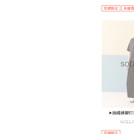
官網限定
長腿
➤抽繩褲腳打
NT$2,
官網限定