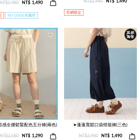
NT$2,980
NT$
1,490
NT$2,980
NT$
1,490
官網限定
定
SO COOL衣藏所
涼感全腰鬆緊配色五分褲(兩色)
➤蓬蓬寬鬆口袋燈籠褲(三色)
NT$2,580
NT$
1,290
NT$2,980
NT$
1,490