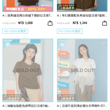
A｜蘋果繡花燭台刺繡下擺錯位涼感T恤(兩色)
A｜奇幻樂園配色車線短版涼感T恤附主題方巾(兩色)
NT$1,680
NT$
1,008
NT$1,680
NT$
1,344
SO COOL衣藏所
SO COOL衣藏所
A｜抽皺短版配色綁帶設計涼感T恤(兩色)
A｜涼感不規則薄紗層次吊帶兩件式T恤(兩色)