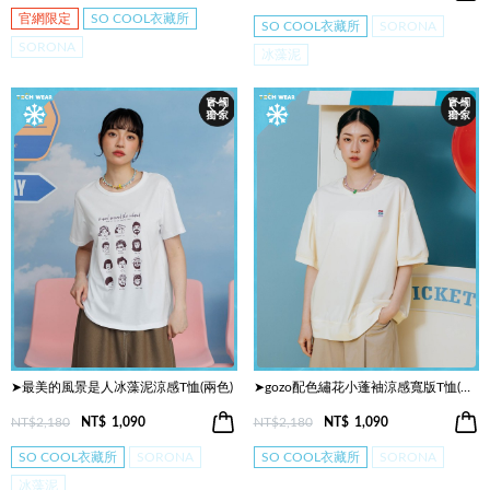
官網限定
SO COOL衣藏所
SO COOL衣藏所
SORONA
SORONA
冰藻泥
➤最美的風景是人冰藻泥涼感T恤(兩色)
➤gozo配色繡花小蓬袖涼感寬版T恤(兩色)
NT$2,180
NT$
1,090
NT$2,180
NT$
1,090
SO COOL衣藏所
SORONA
SO COOL衣藏所
SORONA
冰藻泥