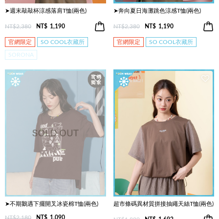
➤週末敲敲杯涼感落肩T恤(兩色)
➤奔向夏日海灘跳色涼感T恤(兩色)
NT$2,380
NT$
1,190
NT$2,380
NT$
1,190
官網限定
SO COOL衣藏所
官網限定
SO COOL衣藏所
SORONA
➤不期鵝遇下擺開叉冰瓷棉T恤(兩色)
超市條碼異材質拼接抽繩天絲T恤(兩色)
NT$2,180
NT$
1,090