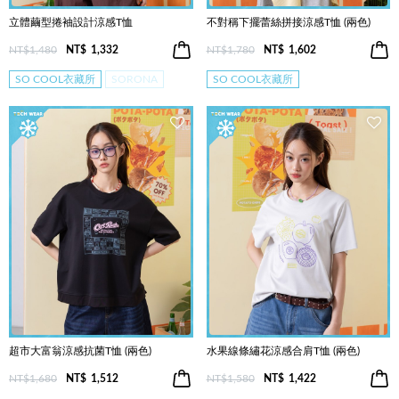
立體繭型捲袖設計涼感T恤
不對稱下擺蕾絲拼接涼感T恤 (兩色)
NT$1,480
NT$
1,332
NT$1,780
NT$
1,602
SO COOL衣藏所
SORONA
SO COOL衣藏所
超市大富翁涼感抗菌T恤 (兩色)
水果線條繡花涼感合肩T恤 (兩色)
NT$1,680
NT$
1,512
NT$1,580
NT$
1,422