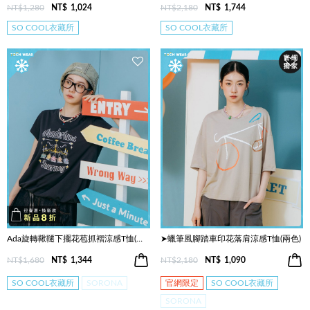
NT$1,280
NT$
1,024
NT$2,180
NT$
1,744
SO COOL衣藏所
SO COOL衣藏所
Ada旋轉鞦韆下擺花苞抓褶涼感T恤(兩色)
➤蠟筆風腳踏車印花落肩涼感T恤(兩色)
NT$1,680
NT$
1,344
NT$2,180
NT$
1,090
SO COOL衣藏所
SORONA
官網限定
SO COOL衣藏所
SORONA