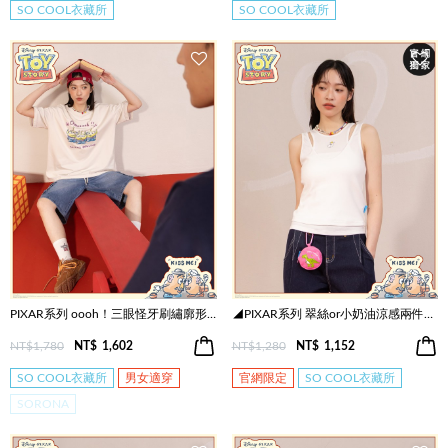
SO COOL衣藏所
SO COOL衣藏所
PIXAR系列 oooh！三眼怪牙刷繡廓形T恤(兩色)
◢PIXAR系列 翠絲or小奶油涼感兩件式疊穿背心(兩色)
NT$1,780
NT$
1,602
NT$1,280
NT$
1,152
SO COOL衣藏所
男女適穿
官網限定
SO COOL衣藏所
SORONA