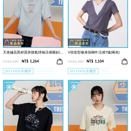
天使繡花異材質拼接氣球袖涼感襯衫(兩色)
V領造型修身假兩件涼感T恤(兩色)
NT$1,580
NT$
1,264
NT$1,380
NT$
1,104
SO COOL衣藏所
SORONA
SO COOL衣藏所
天絲