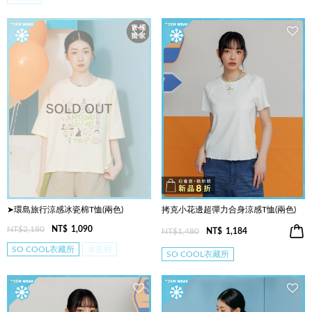
➤環島旅行涼感冰瓷棉T恤(兩色)
拷克小花邊超彈力合身涼感T恤(兩色)
NT$2,180
NT$
1,090
NT$1,480
NT$
1,184
SO COOL衣藏所
冰瓷棉
SO COOL衣藏所