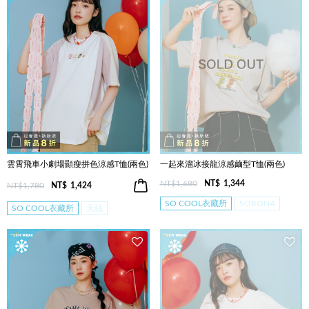
雲霄飛車小劇場顯瘦拼色涼感T恤(兩色)
一起來溜冰接龍涼感繭型T恤(兩色)
NT$1,680
NT$
1,344
NT$1,780
NT$
1,424
SO COOL衣藏所
SORONA
SO COOL衣藏所
天絲