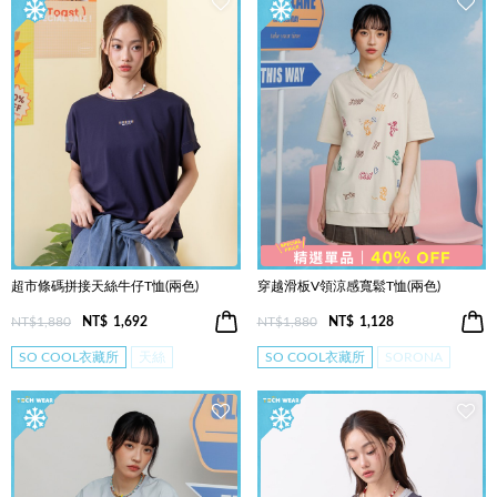
超市條碼拼接天絲牛仔T恤(兩色)
穿越滑板V領涼感寬鬆T恤(兩色)
NT$1,880
NT$
1,692
NT$1,880
NT$
1,128
SO COOL衣藏所
天絲
SO COOL衣藏所
SORONA