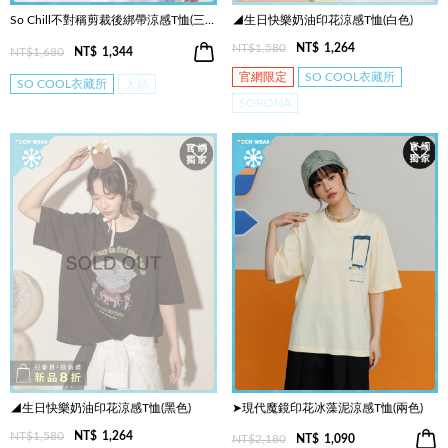
So Chill不對稱剪裁後綁帶涼感T恤(三色)
◢生日快樂奶油印花涼感T恤(白色)
NT$1,580
NT$
1,264
NT$1,680
NT$
1,344
官網限定
SO COOL衣藏所
SO COOL衣藏所
天絲
SORONA
◢生日快樂奶油印花涼感T恤(黑色)
➤現代魔鏡印花冰藻泥涼感T恤(兩色)
NT$1,580
NT$
1,264
NT$2,180
NT$
1,090