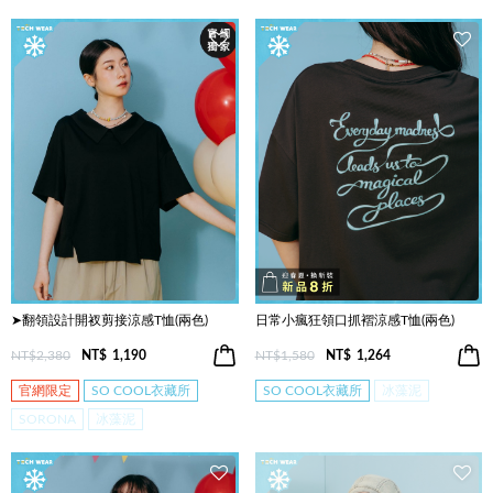
➤翻領設計開衩剪接涼感T恤(兩色)
日常小瘋狂領口抓褶涼感T恤(兩色)
NT$2,380
NT$
1,190
NT$1,580
NT$
1,264
官網限定
SO COOL衣藏所
SO COOL衣藏所
冰藻泥
SORONA
冰藻泥