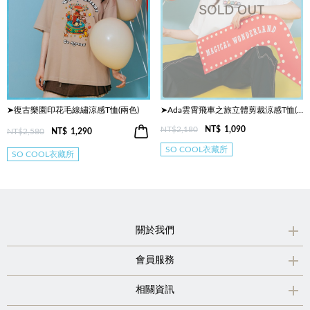
➤復古樂園印花毛線繡涼感T恤(兩色)
➤Ada雲霄飛車之旅立體剪裁涼感T恤(兩色)
NT$2,180
NT$
1,090
NT$2,580
NT$
1,290
SO COOL衣藏所
SO COOL衣藏所
關於我們
會員服務
相關資訊