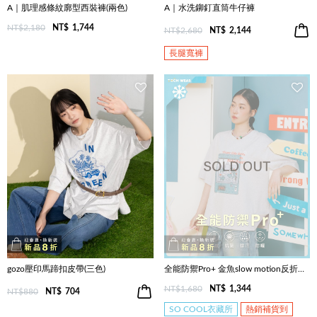
A｜肌理感條紋廓型西裝褲(兩色)
A｜水洗鉚釘直筒牛仔褲
NT$2,180
NT$
1,744
NT$2,680
NT$
2,144
長腿寬褲
gozo壓印馬蹄扣皮帶(三色)
全能防禦Pro+ 金魚slow motion反折造型T恤(兩色)
NT$1,680
NT$
1,344
NT$880
NT$
704
SO COOL衣藏所
熱銷補貨到