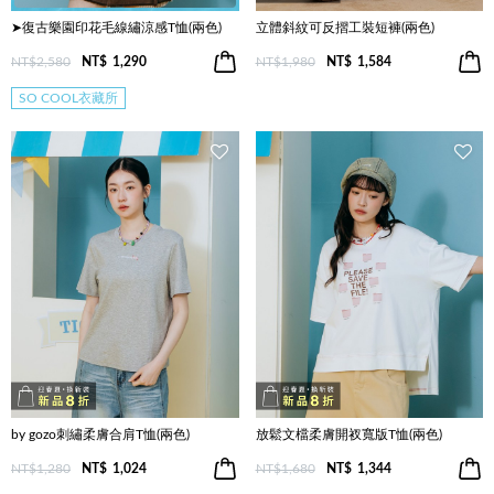
➤復古樂園印花毛線繡涼感T恤(兩色)
立體斜紋可反摺工裝短褲(兩色)
NT$2,580
NT$
1,290
NT$1,980
NT$
1,584
SO COOL衣藏所
by gozo刺繡柔膚合肩T恤(兩色)
放鬆文檔柔膚開衩寬版T恤(兩色)
NT$1,280
NT$
1,024
NT$1,680
NT$
1,344