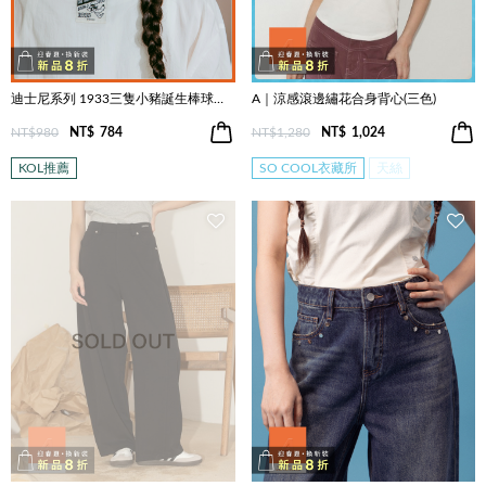
迪士尼系列 1933三隻小豬誕生棒球帽(兩色)
A｜涼感滾邊繡花合身背心(三色)
NT$980
NT$
784
NT$1,280
NT$
1,024
KOL推薦
SO COOL衣藏所
天絲