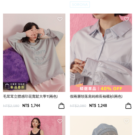
SORONA
毛茸茸立體感印花寬鬆大學T(兩色)
假兩層領落肩純棉長袖襯衫(兩色)
NT$2,180
NT$
1,744
NT$2,080
NT$
1,248