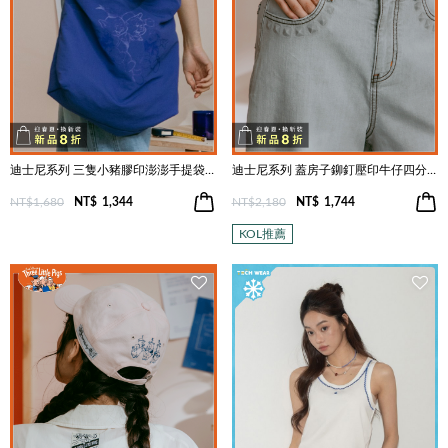
迪士尼系列 三隻小豬膠印澎澎手提袋(兩色)
迪士尼系列 蓋房子鉚釘壓印牛仔四分褲(兩色)
NT$1,680
NT$
1,344
NT$2,180
NT$
1,744
KOL推薦