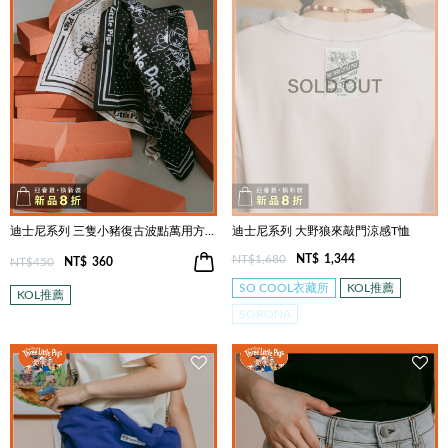
迪士尼系列 三隻小豬復古波點萬用方巾(三色)
迪士尼系列 大野狼來敲門涼感T恤
NT$1,680
NT$
1,344
NT$450
NT$
360
SO COOL衣藏所
KOL推薦
KOL推薦
SORONA