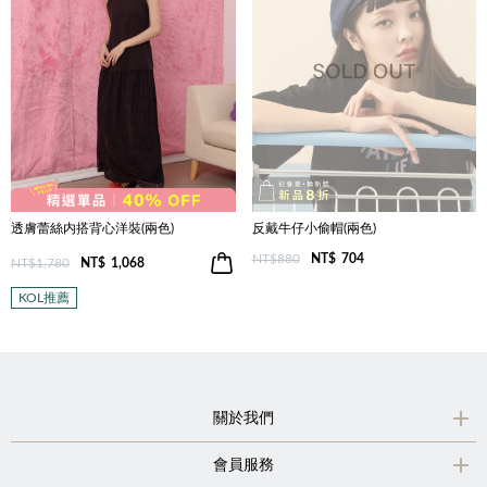
透膚蕾絲内搭背心洋裝(兩色)
反戴牛仔小偷帽(兩色)
NT$880
NT$
704
NT$1,780
NT$
1,068
KOL推薦
關於我們
會員服務