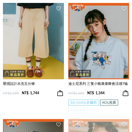
壓摺設計水洗五分褲
迪士尼系列 三隻小豬康康舞會涼感T恤
NT$2,180
NT$
1,744
NT$1,680
NT$
1,344
SO COOL衣藏所
KOL推薦
SORONA