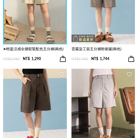
➤輕盈涼感全腰鬆緊配色五分褲(兩色)
雲霧染工裝五分褲附裙簾(兩色)
NT$2,580
NT$
1,290
NT$2,180
NT$
1,744