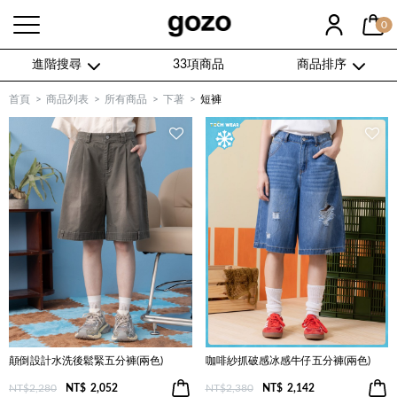
0
進階搜尋
33項商品
商品排序
首頁
商品列表
所有商品
下著
短褲
顛倒設計水洗後鬆緊五分褲(兩色)
咖啡紗抓破感冰感牛仔五分褲(兩色)
NT$2,280
NT$
2,052
NT$2,380
NT$
2,142