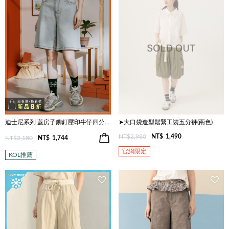
迪士尼系列 蓋房子鉚釘壓印牛仔四分褲(兩色)
➤大口袋造型鬆緊工裝五分褲(兩色)
NT$2,980
NT$
1,490
NT$2,180
NT$
1,744
官網限定
KOL推薦