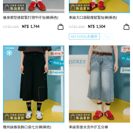
修身廓型後鬆緊打摺牛仔短褲(兩色)
車線大口袋顯瘦鬆緊短褲(兩色)
NT$2,180
NT$
1,744
NT$1,880
NT$
1,504
SO COOL衣藏所
天絲
幾何線條裝飾口袋七分褲(兩色)
車線剪接水洗牛仔五分褲