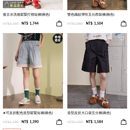
復古水洗後鬆緊打褶短褲(兩色)
雙色織紋彈性五分西裝褲(兩色)
NT$2,180
NT$
1,744
NT$1,880
NT$
1,504
➤可反折配色造型鬆緊短褲(兩色)
造型反折大口袋五分褲(兩色)
NT$2,780
NT$
1,390
NT$1,980
NT$
1,584