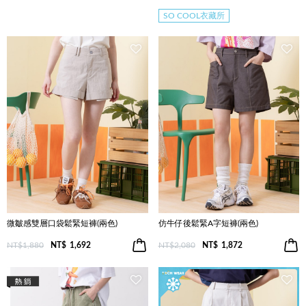
SO COOL衣藏所
微皺感雙層口袋鬆緊短褲(兩色)
仿牛仔後鬆緊A字短褲(兩色)
NT$1,880
NT$
1,692
NT$2,080
NT$
1,872