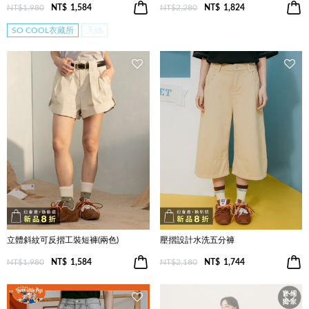
NT$1,980
NT$
1,584
NT$2,280
NT$
1,824
SO COOL衣藏所
天絲
立體斜紋可反摺工裝短褲(兩色)
壓摺設計水洗五分褲
NT$1,980
NT$
1,584
NT$2,180
NT$
1,744