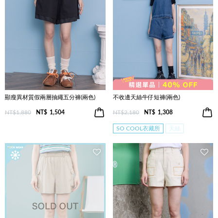
顯瘦異材質假兩層抽繩五分褲(兩色)
不收邊天絲牛仔短褲(兩色)
NT$1,880
NT$
1,504
NT$2,180
NT$
1,308
SO COOL衣藏所
天絲