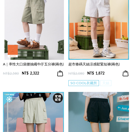
A｜率性大口袋腰抽繩牛仔五分褲(兩色)
超市條碼天絲涼感鬆緊短褲(兩色)
NT$2,580
NT$
2,322
NT$2,080
NT$
1,872
SO COOL衣藏所
天絲