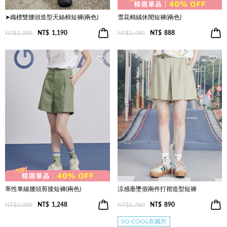
➤織標雙腰頭造型天絲棉短褲(兩色)
雪花棉絨休閒短褲(兩色)
NT$2,380
NT$
1,190
NT$1,480
NT$
888
率性車線腰頭剪接短褲(兩色)
涼感垂墜假兩件打褶造型短褲
NT$2,080
NT$
1,248
NT$1,780
NT$
890
SO COOL衣藏所