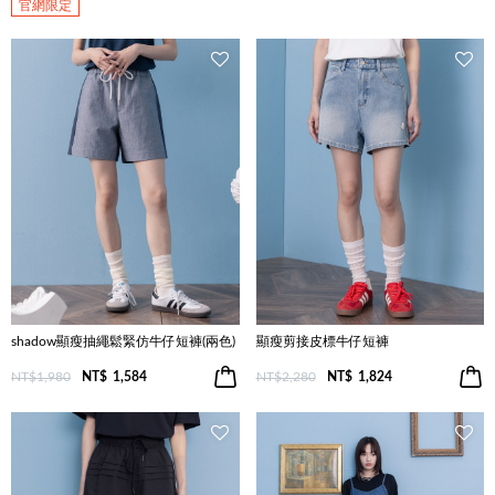
官網限定
shadow顯瘦抽繩鬆緊仿牛仔短褲(兩色)
顯瘦剪接皮標牛仔短褲
NT$1,980
NT$
1,584
NT$2,280
NT$
1,824