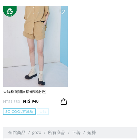
天絲棉刺繡反摺短褲(兩色)
NT$1,880
NT$
940
SO COOL衣藏所
天絲
全館商品
gozo
所有商品
下著
短褲