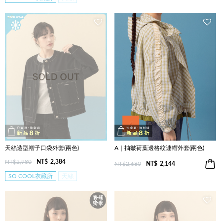
天絲造型褶子口袋外套(兩色)
A｜抽皺荷葉邊格紋連帽外套(兩色)
NT$2,980
NT$
2,384
NT$2,680
NT$
2,144
SO COOL衣藏所
天絲