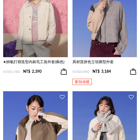
➤帥氣打褶造型內刷毛工裝外套(兩色)
異材質拼色立領廓型外套
NT$4,780
NT$
2,390
NT$3,980
NT$
3,184
蓄熱保暖