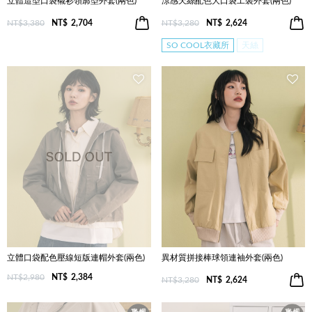
立體造型口袋襯衫領廓型外套(兩色)
涼感天絲配色大口袋工裝外套(兩色)
NT$3,380
NT$
2,704
NT$3,280
NT$
2,624
SO COOL衣藏所
天絲
立體口袋配色壓線短版連帽外套(兩色)
異材質拼接棒球領連袖外套(兩色)
NT$2,980
NT$
2,384
NT$3,280
NT$
2,624