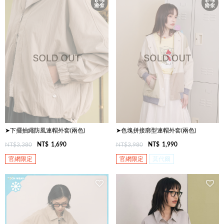
➤下擺抽繩防風連帽外套(兩色)
➤色塊拼接廓型連帽外套(兩色)
NT$3,380
NT$
1,690
NT$3,980
NT$
1,990
官網限定
官網限定
莫代爾