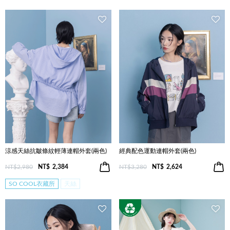
涼感天絲抗皺條紋輕薄連帽外套(兩色)
經典配色運動連帽外套(兩色)
NT$2,980
NT$
2,384
NT$3,280
NT$
2,624
SO COOL衣藏所
天絲