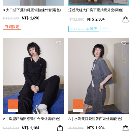
➤大口袋下擺抽繩圓領拉鍊外套(兩色)
涼感天絲大口袋下擺抽繩外套(兩色)
NT$3,380
NT$
1,690
NT$2,880
NT$
2,304
官網限定
SO COOL衣藏所
天絲
A｜造型鈕扣開襟彈性合身外套(兩色)
A｜水洗雙口袋短版西裝外套(兩色)
NT$1,480
NT$
1,184
NT$2,380
NT$
1,904