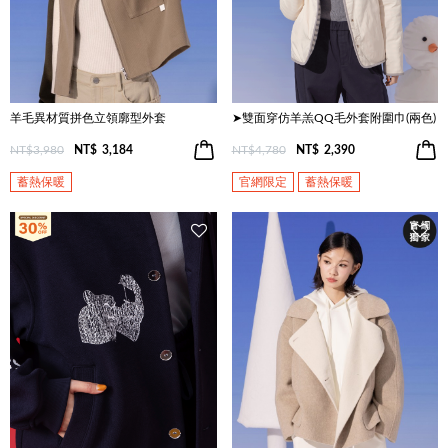
羊毛異材質拼色立領廓型外套
➤雙面穿仿羊羔QQ毛外套附圍巾(兩色)
NT$3,980
NT$
3,184
NT$4,780
NT$
2,390
蓄熱保暖
官網限定
蓄熱保暖