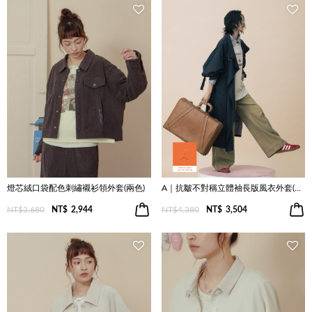
燈芯絨口袋配色刺繡襯衫領外套(兩色)
A｜抗皺不對稱立體袖長版風衣外套(兩色)
NT$3,680
NT$
2,944
NT$4,380
NT$
3,504