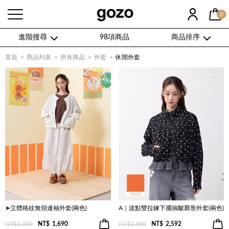
0
進階搜尋
98項商品
商品排序
首頁
商品列表
所有商品
外套
休閒外套
➤立體格紋無領連袖外套(兩色)
A｜波點雙拉鍊下擺抽皺廓形外套(兩色)
NT$3,380
NT$
1,690
NT$2,880
NT$
2,592