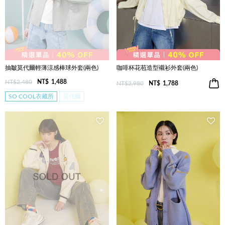
抽皺莫代爾輕薄涼感棒球外套(兩色)
咖啡杯花苞造型襯衫外套(兩色)
NT$2,480
NT$
1,488
NT$2,980
NT$
1,788
SO COOL衣藏所
莫代爾