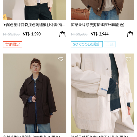
➤配色壓線口袋撞色刺繡襯衫外套(兩色)
涼感天絲顯瘦剪接連帽外套(兩色)
NT$3,180
NT$
1,590
NT$3,680
NT$
2,944
官網限定
SO COOL衣藏所
天絲