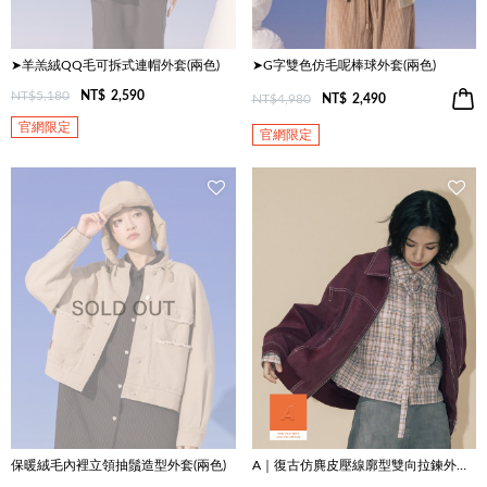
➤羊羔絨QQ毛可拆式連帽外套(兩色)
➤G字雙色仿毛呢棒球外套(兩色)
NT$5,180
NT$
2,590
NT$4,980
NT$
2,490
官網限定
官網限定
保暖絨毛內裡立領抽鬚造型外套(兩色)
A｜復古仿麂皮壓線廓型雙向拉鍊外套(兩色)