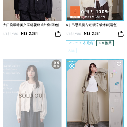
大口袋曖昧英文字繡花連袖外套(兩色)
A｜巴恩風復古短版涼感外套(兩色)
NT$2,980
NT$
2,384
NT$2,980
NT$
2,384
SO COOL衣藏所
KOL推薦
天絲