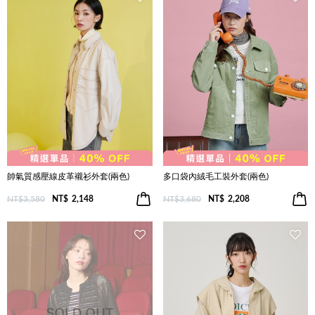
帥氣質感壓線皮革襯衫外套(兩色)
多口袋內絨毛工裝外套(兩色)
NT$3,580
NT$
2,148
NT$3,680
NT$
2,208