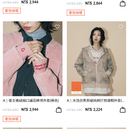
NT$3,680
NT$
2,944
NT$3,580
NT$
2,864
蓄熱保暖
蓄熱保暖
A｜復古條絨袖口繡花棒球外套(兩色)
A｜水洗仿舊剪破純棉打褶連帽外套(兩色)
NT$3,680
NT$
2,944
NT$2,780
NT$
2,224
蓄熱保暖