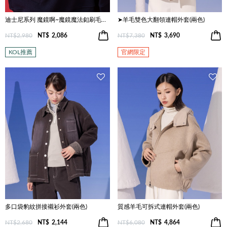
迪士尼系列 魔鏡啊~魔鏡魔法釦刷毛連帽外套(兩色)
➤羊毛雙色大翻領連帽外套(兩色)
NT$2,980
NT$
2,086
NT$7,380
NT$
3,690
KOL推薦
官網限定
多口袋豹紋拼接襯衫外套(兩色)
質感羊毛可拆式連帽外套(兩色)
NT$2,680
NT$
2,144
NT$6,080
NT$
4,864