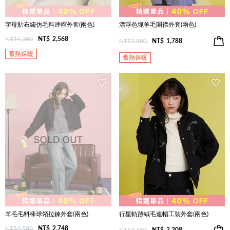
字母貼布繡仿毛料連帽外套(兩色)
漂浮色塊羊毛開襟外套(兩色)
NT$4,280
NT$
2,568
NT$2,980
NT$
1,788
蓄熱保暖
蓄熱保暖
羊毛毛料棒球領拉鍊外套(兩色)
行星軌跡絨毛連帽工裝外套(兩色)
NT$4,580
NT$
2,748