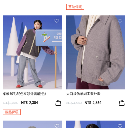
蓄熱保暖
柔軟絨毛配色立領外套(兩色)
大口袋仿羊絨工裝外套
NT$2,880
NT$
2,304
NT$3,580
NT$
2,864
蓄熱保暖