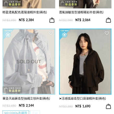
輕盈透氣配色遮陽連帽外套(兩色)
透氣抽皺造型連帽襯衫外套(兩色)
NT$2,980
NT$
2,384
NT$2,580
NT$
2,064
暈染天絲麻造型抽繩立領外套(兩色)
➤涼感弧線造型口袋連帽外套(兩色)
NT$2,680
NT$
2,144
NT$3,380
NT$
1,690
SO COOL衣藏所
天絲