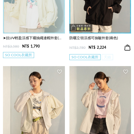
➤抗UV輕盈涼感下襬抽繩連帽外套(兩色)
防曬立領涼感可抽皺外套(兩色)
NT$3,580
NT$
1,790
NT$2,780
NT$
2,224
SO COOL衣藏所
SO COOL衣藏所
天絲