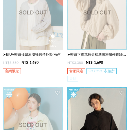
➤抗UV輕盈抽皺澎澎袖圓領外套(兩色)
➤輕盈下擺花苞抓褶遮陽連帽外套(兩色)
NT$3,380
NT$
1,690
NT$3,380
NT$
1,690
官網限定
官網限定
SO COOL衣藏所
天絲