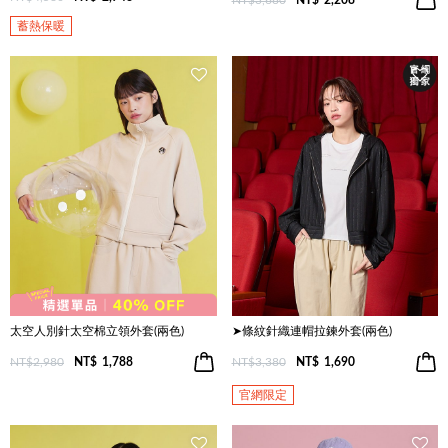
NT$3,680
NT$
2,208
蓄熱保暖
太空人別針太空棉立領外套(兩色)
➤條紋針織連帽拉鍊外套(兩色)
NT$2,980
NT$
1,788
NT$3,380
NT$
1,690
官網限定