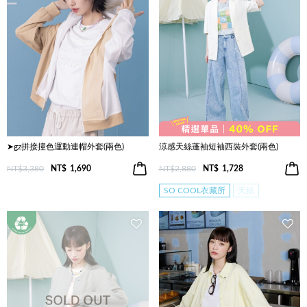
➤gz拼接撞色運動連帽外套(兩色)
涼感天絲蓬袖短袖西裝外套(兩色)
NT$3,380
NT$
1,690
NT$2,880
NT$
1,728
SO COOL衣藏所
天絲