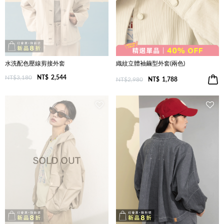
水洗配色壓線剪接外套
織紋立體袖繭型外套(兩色)
NT$3,180
NT$
2,544
NT$2,980
NT$
1,788