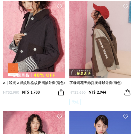
A｜啞光立體紋理格紋反褶袖外套(兩色)
字母繡花天絲拼接棒球外套(兩色)
NT$2,980
NT$
1,788
NT$3,680
NT$
2,944
天絲