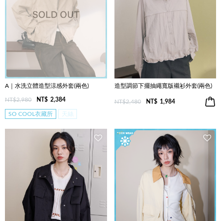
A｜水洗立體造型涼感外套(兩色)
造型調節下擺抽繩寬版襯衫外套(兩色)
NT$2,980
NT$
2,384
NT$2,480
NT$
1,984
SO COOL衣藏所
天絲