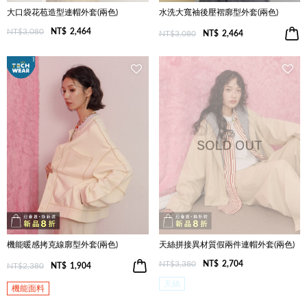
大口袋花苞造型連帽外套(兩色)
水洗大寬袖後壓褶廓型外套(兩色)
NT$3,080
NT$
2,464
NT$3,080
NT$
2,464
機能暖感拷克線廓型外套(兩色)
天絲拼接異材質假兩件連帽外套(兩色)
NT$3,380
NT$
2,704
NT$2,380
NT$
1,904
天絲
機能面料