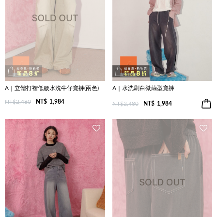
A｜立體打褶低腰水洗牛仔寬褲(兩色)
A｜水洗刷白微繭型寬褲
NT$2,480
NT$
1,984
NT$2,480
NT$
1,984