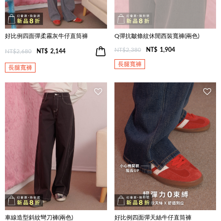
好比例四面彈柔霧灰牛仔直筒褲
Q彈抗皺條紋休閒西裝寬褲(兩色)
NT$2,380
NT$
1,904
NT$2,680
NT$
2,144
長腿寬褲
長腿寬褲
車線造型斜紋彎刀褲(兩色)
好比例四面彈天絲牛仔直筒褲