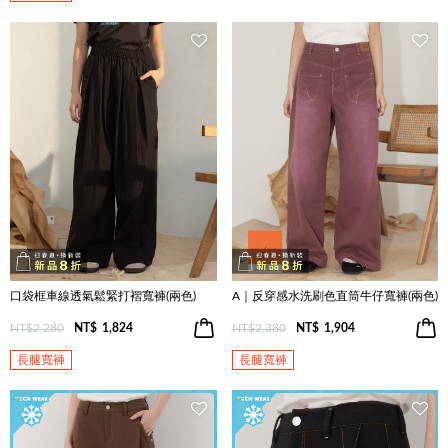
口袋框車線透氣鬆緊打褶寬褲(兩色)
A｜反穿感水洗刷色直筒牛仔寬褲(兩色)
NT$2,280
NT$
1,824
NT$2,380
NT$
1,904
長腿寬褲
長腿寬褲