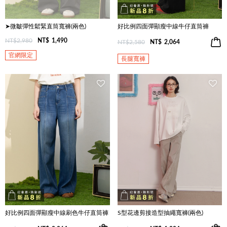
➤微皺彈性鬆緊直筒寬褲(兩色)
好比例四面彈顯瘦中線牛仔直筒褲
NT$2,980
NT$
1,490
NT$2,580
NT$
2,064
官網限定
長腿寬褲
好比例四面彈顯瘦中線刷色牛仔直筒褲
S型花邊剪接造型抽繩寬褲(兩色)