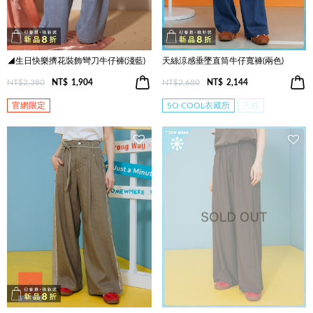
◢生日快樂擠花裝飾彎刀牛仔褲(淺藍)
天絲涼感垂墜直筒牛仔寬褲(兩色)
NT$2,380
NT$
1,904
NT$2,680
NT$
2,144
官網限定
SO COOL衣藏所
天絲