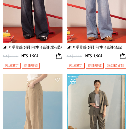
◢3.0 零著感Q彈打褶牛仔寬褲(煙灰藍)
◢3.0 零著感Q彈打褶牛仔寬褲(淺藍)
NT$2,380
NT$
1,904
NT$2,380
NT$
1,904
官網限定
長腿寬褲
官網限定
長腿寬褲
熱銷補貨到