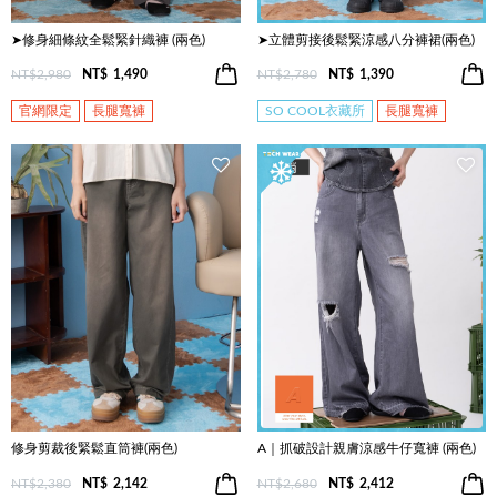
➤修身細條紋全鬆緊針織褲 (兩色)
➤立體剪接後鬆緊涼感八分褲裙(兩色)
NT$2,980
NT$
1,490
NT$2,780
NT$
1,390
官網限定
長腿寬褲
SO COOL衣藏所
長腿寬褲
修身剪裁後緊鬆直筒褲(兩色)
A｜抓破設計親膚涼感牛仔寬褲 (兩色)
NT$2,380
NT$
2,142
NT$2,680
NT$
2,412