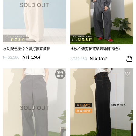
水洗配色壓線立體打褶直筒褲
水洗立體剪接寬鬆氣球褲(兩色)
NT$2,380
NT$
1,904
NT$2,480
NT$
1,984