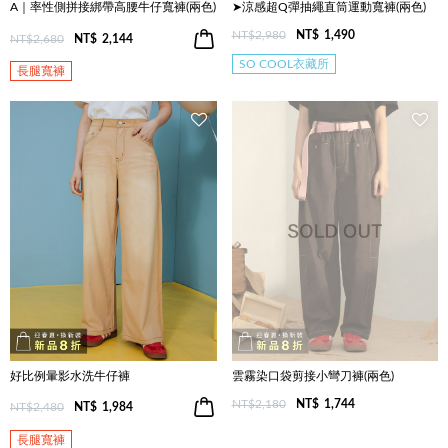
A｜率性側拼接綁帶高腰牛仔寬褲(兩色)
➤涼感超Q彈抽繩直筒運動寬褲(兩色)
NT$2,980
NT$
1,490
NT$2,680
NT$
2,144
SO COOL衣藏所
長腿寬褲
好比例暈影水洗牛仔褲
雲霧染口袋剪接小彎刀褲(兩色)
NT$2,180
NT$
1,744
NT$2,480
NT$
1,984
長腿寬褲