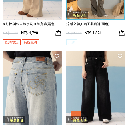
➤好比例斜車線水洗直筒寬褲(兩色)
涼感立體抓褶工裝寬褲(兩色)
NT$3,580
NT$
1,790
NT$2,280
NT$
1,824
官網限定
長腿寬褲
天絲