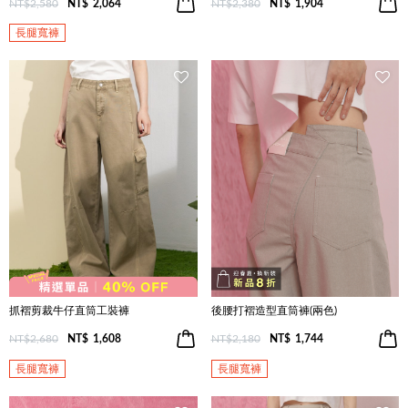
NT$2,580
NT$
2,064
NT$2,380
NT$
1,904
長腿寬褲
抓褶剪裁牛仔直筒工裝褲
後腰打褶造型直筒褲(兩色)
NT$2,680
NT$
1,608
NT$2,180
NT$
1,744
長腿寬褲
長腿寬褲