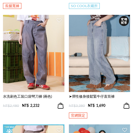
長腿寬褲
SO COOL衣藏所
水洗刷色工裝口袋彎刀褲 (兩色)
➤彈性修身後鬆緊牛仔直筒褲
NT$2,480
NT$
2,232
NT$3,380
NT$
1,690
官網限定