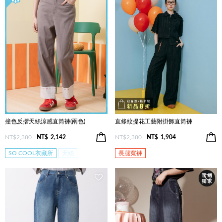
撞色反摺天絲涼感直筒褲(兩色)
直條紋提花工藝附掛飾直筒褲
NT$2,380
NT$
2,142
NT$2,380
NT$
1,904
SO COOL衣藏所
天絲
長腿寬褲