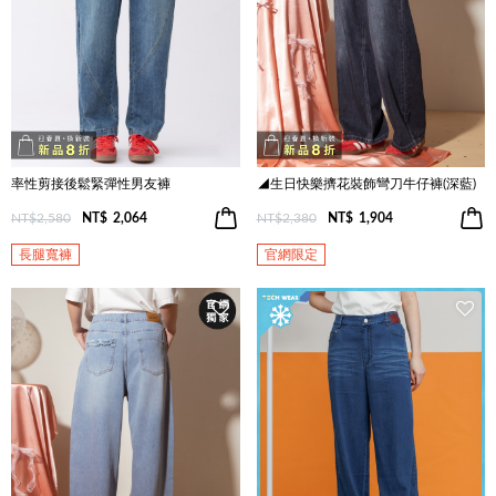
率性剪接後鬆緊彈性男友褲
◢生日快樂擠花裝飾彎刀牛仔褲(深藍)
NT$2,580
NT$
2,064
NT$2,380
NT$
1,904
長腿寬褲
官網限定