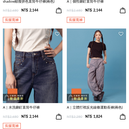
shadow顯瘦拼色直筒牛仔褲(兩色)
A｜個性鉚釘直筒牛仔褲
NT$2,680
NT$
2,144
NT$2,680
NT$
2,144
長腿寬褲
長腿寬褲
A｜水洗鉚釘直筒牛仔褲
A｜立體打褶反光線條運動長褲(兩色)
NT$2,680
NT$
2,144
NT$2,280
NT$
1,824
長腿寬褲