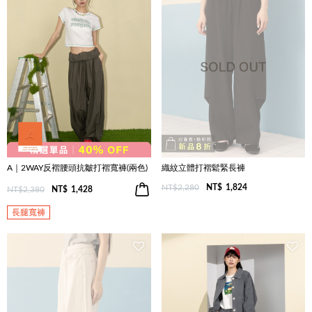
A｜2WAY反褶腰頭抗皺打褶寬褲(兩色)
織紋立體打褶鬆緊長褲
NT$2,280
NT$
1,824
NT$2,380
NT$
1,428
長腿寬褲