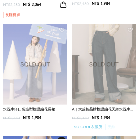
NT$2,480
NT$
1,984
NT$2,580
NT$
2,064
長腿寬褲
水洗牛仔口袋造型標語繡花長裙
A｜大反折品牌標語繡花天絲水洗牛仔寬褲
NT$2,380
NT$
1,904
NT$2,480
NT$
1,984
SO COOL衣藏所
天絲