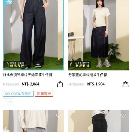
好比例側邊車線天絲直筒牛仔褲
丹寧藍前車線開衩牛仔裙
NT$2,580
NT$
2,064
NT$2,380
NT$
1,904
SO COOL衣藏所
長腿寬褲
天絲