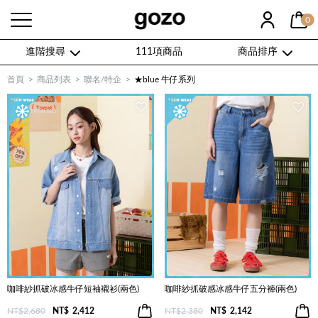
0
進階搜尋
111項商品
商品排序
首頁
商品列表
聯名/特企
★blue 牛仔系列
咖啡紗抓破冰感牛仔短袖襯衫(兩色)
咖啡紗抓破感冰感牛仔五分褲(兩色)
NT$2,680
NT$
2,412
NT$2,380
NT$
2,142