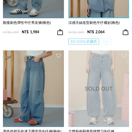
顯瘦刷色彈性牛仔男友褲(兩色)
涼感天絲造型刷色牛仔襯衫(兩色)
NT$2,480
NT$
1,984
NT$2,580
NT$
2,064
SO COOL衣藏所
天絲
率性抓褶不收邊下擺直筒牛仔褲(兩色)
立體刷色顯瘦剪接彎刀牛仔褲