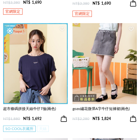
NT$3,380
NT$
1,690
NT$3,380
NT$
1,690
官網限定
官網限定
超市條碼拼接天絲牛仔T恤(兩色)
gozo繡花微彈A字牛仔短褲裙(兩色)
NT$1,880
NT$
1,692
NT$2,280
NT$
1,824
SO COOL衣藏所
天絲