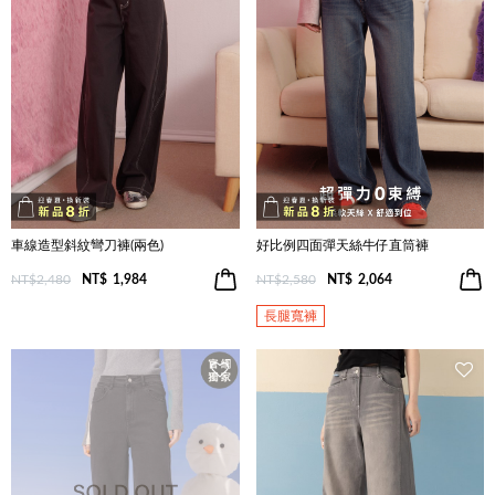
車線造型斜紋彎刀褲(兩色)
好比例四面彈天絲牛仔直筒褲
NT$2,480
NT$
1,984
NT$2,580
NT$
2,064
長腿寬褲