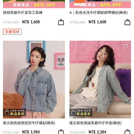
抓褶剪裁牛仔直筒工裝褲
A｜彩色水洗牛仔開衩綁帶襯衫(兩色)
NT$2,680
NT$
1,608
NT$2,680
NT$
1,608
長腿寬褲
復古刷色抓褶造型牛仔襯衫(兩色)
復古刷色肩線剪裁牛仔外套(兩色)
NT$2,480
NT$
1,984
NT$2,980
NT$
2,384