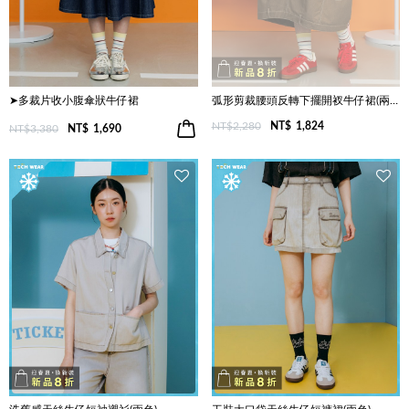
➤多裁片收小腹傘狀牛仔裙
弧形剪裁腰頭反轉下擺開衩牛仔裙(兩色)
NT$2,280
NT$
1,824
NT$3,380
NT$
1,690