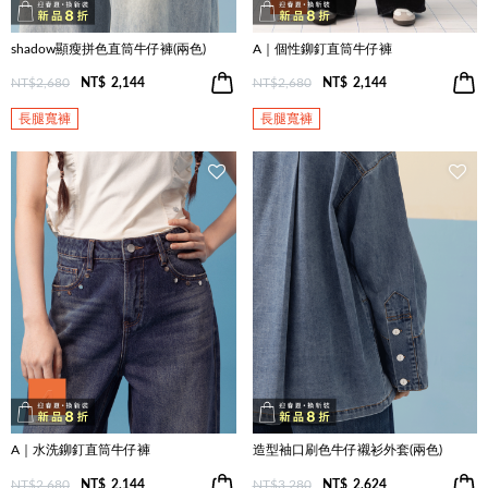
shadow顯瘦拼色直筒牛仔褲(兩色)
A｜個性鉚釘直筒牛仔褲
NT$2,680
NT$
2,144
NT$2,680
NT$
2,144
長腿寬褲
長腿寬褲
A｜水洗鉚釘直筒牛仔褲
造型袖口刷色牛仔襯衫外套(兩色)
NT$2,680
NT$
2,144
NT$3,280
NT$
2,624