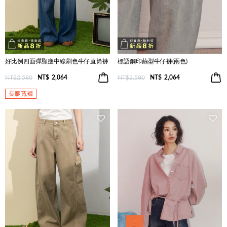
好比例四面彈顯瘦中線刷色牛仔直筒褲
標語鋼印繭型牛仔褲(兩色)
NT$2,580
NT$
2,064
NT$2,580
NT$
2,064
長腿寬褲