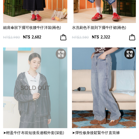
細肩傘狀下擺可收腰牛仔洋裝(兩色)
水洗刷色不規則下擺牛仔裙(兩色)
NT$2,980
NT$
2,682
NT$2,580
NT$
2,322
➤輕盈牛仔布前短後長連帽外套(深藍)
➤彈性修身後鬆緊牛仔直筒褲