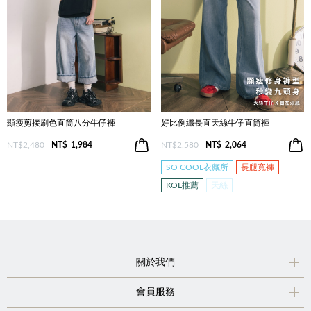
顯瘦剪接刷色直筒八分牛仔褲
好比例纖長直天絲牛仔直筒褲
NT$2,480
NT$
1,984
NT$2,580
NT$
2,064
SO COOL衣藏所
長腿寬褲
KOL推薦
天絲
關於我們
會員服務