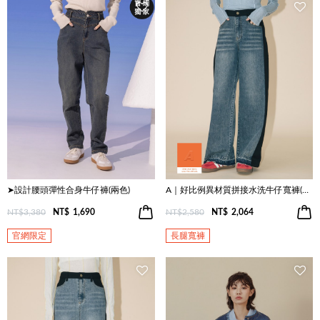
➤設計腰頭彈性合身牛仔褲(兩色)
A｜好比例異材質拼接水洗牛仔寬褲(兩色)
NT$3,380
NT$
1,690
NT$2,580
NT$
2,064
官網限定
長腿寬褲