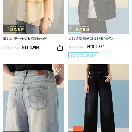
暈影水洗牛仔短袖襯衫(兩色)
天絲造型褶子口袋外套(兩色)
NT$2,980
NT$
2,384
NT$2,480
NT$
1,984
SO COOL衣藏所
天絲