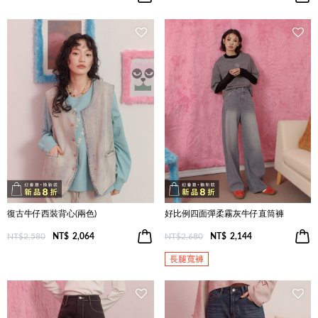
復古牛仔西裝背心(兩色)
好比例四面彈柔霧灰牛仔直筒褲
NT$2,580
NT$
2,064
NT$2,680
NT$
2,144
長腿寬褲