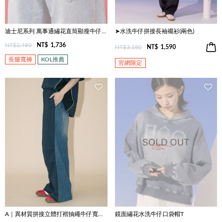
迪士尼系列 萬事通繡花直筒顯瘦牛仔褲(兩色)
➤水洗牛仔拼接長袖襯衫(兩色)
NT$2,480
NT$
1,736
NT$3,180
NT$
1,590
長腿寬褲
KOL推薦
官網限定
A｜異材質拼接立體打褶抽繩牛仔寬褲(兩色)
鏡面繡花水洗牛仔口袋帽T