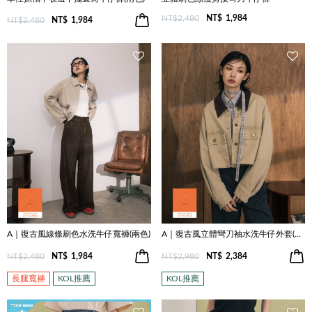
NT$2,480
NT$
1,984
NT$2,480
NT$
1,984
A｜復古風線條刷色水洗牛仔寬褲(兩色)
A｜復古風立體彎刀袖水洗牛仔外套(兩色)
NT$2,480
NT$
1,984
NT$2,980
NT$
2,384
長腿寬褲
KOL推薦
KOL推薦