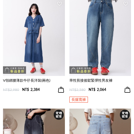
V領綁腰薄款牛仔長洋裝(兩色)
率性剪接後鬆緊彈性男友褲
NT$2,980
NT$
2,384
NT$2,580
NT$
2,064
長腿寬褲