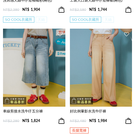
洗舊感天絲牛仔短袖襯衫(兩色)
工裝大口袋天絲牛仔短褲裙(兩色)
NT$2,380
NT$
1,904
NT$2,180
NT$
1,744
SO COOL衣藏所
天絲
SO COOL衣藏所
天絲
車線剪接水洗牛仔五分褲
好比例暈影水洗牛仔褲
NT$2,280
NT$
1,824
NT$2,480
NT$
1,984
長腿寬褲