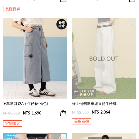
長腿寬褲
➤單邊口袋A字牛仔裙(兩色)
好比例側邊車線直筒牛仔褲
NT$2,580
NT$
2,064
NT$3,380
NT$
1,690
長腿寬褲
官網限定