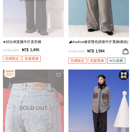
➤好比例直腿牛仔直筒褲
◢shadow修容雙色拼接牛仔寬褲(兩色)
NT$2,980
NT$
1,490
NT$2,480
NT$
1,984
官網限定
長腿寬褲
官網限定
長腿寬褲
KOL推薦