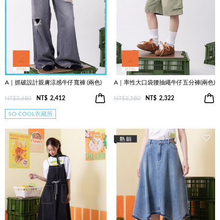
A｜抓破設計親膚涼感牛仔寬褲 (兩色)
A｜率性大口袋腰抽繩牛仔五分褲(兩色)
NT$2,680
NT$
2,412
NT$2,580
NT$
2,322
SO COOL衣藏所