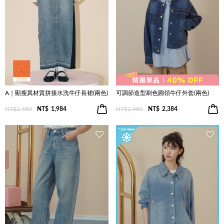
A｜顯瘦異材質拼接水洗牛仔長裙(兩色)
可調節造型刷色圓領牛仔外套(兩色)
NT$2,480
NT$
1,984
NT$2,980
NT$
2,384