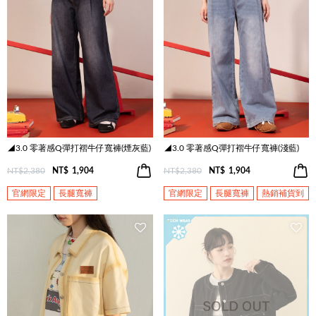
◢3.0 零著感Q彈打褶牛仔寬褲(煙灰藍)
◢3.0 零著感Q彈打褶牛仔寬褲(淺藍)
NT$2,380
NT$
1,904
NT$2,380
NT$
1,904
官網限定
長腿寬褲
官網限定
長腿寬褲
熱銷補貨到