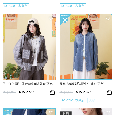
SO COOL衣藏所
SO COOL衣藏所
仿牛仔假兩件拼接連帽遮陽外套(兩色)
天絲涼感寬鬆遮陽牛仔襯衫(兩色)
NT$2,980
NT$
2,682
NT$2,580
NT$
2,322
SO COOL衣藏所
天絲