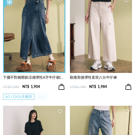
下擺不對稱開衩涼感彈性A字牛仔裙(兩色)
顯瘦剪接彈性直筒八分牛仔褲
NT$2,380
NT$
1,904
NT$2,480
NT$
1,984
SO COOL衣藏所
天絲