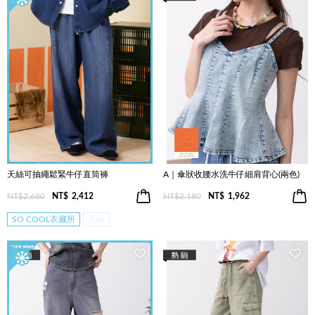
天絲可抽繩鬆緊牛仔直筒褲
A｜傘狀收腰水洗牛仔細肩背心(兩色)
NT$2,680
NT$
2,412
NT$2,180
NT$
1,962
SO COOL衣藏所
天絲