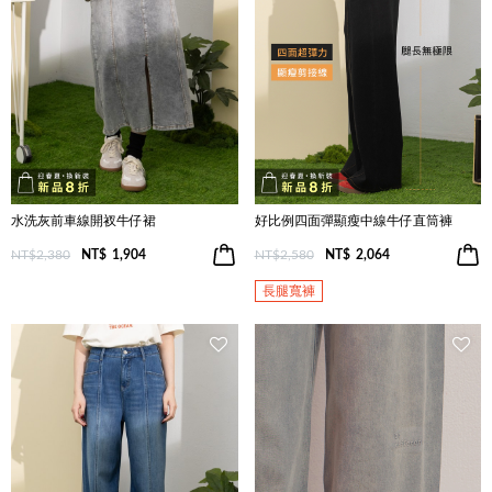
水洗灰前車線開衩牛仔裙
好比例四面彈顯瘦中線牛仔直筒褲
NT$2,380
NT$
1,904
NT$2,580
NT$
2,064
長腿寬褲