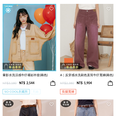
暈影水洗涼感牛仔襯衫外套(兩色)
A｜反穿感水洗刷色直筒牛仔寬褲(兩色)
NT$3,180
NT$
2,544
NT$2,380
NT$
1,904
SO COOL衣藏所
天絲
長腿寬褲