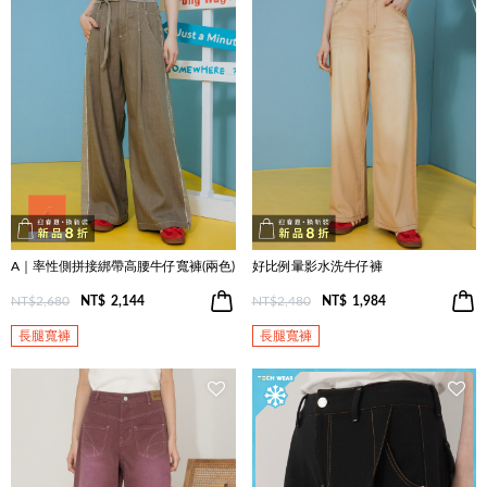
A｜率性側拼接綁帶高腰牛仔寬褲(兩色)
好比例暈影水洗牛仔褲
NT$2,680
NT$
2,144
NT$2,480
NT$
1,984
長腿寬褲
長腿寬褲