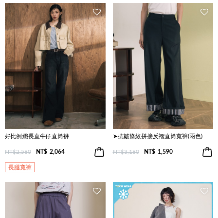
好比例纖長直牛仔直筒褲
➤抗皺條紋拼接反褶直筒寬褲(兩色)
NT$2,580
NT$
2,064
NT$3,180
NT$
1,590
長腿寬褲