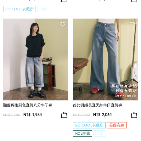
SO COOL衣藏所
天絲
顯瘦剪接刷色直筒八分牛仔褲
好比例纖長直天絲牛仔直筒褲
NT$2,480
NT$
1,984
NT$2,580
NT$
2,064
SO COOL衣藏所
長腿寬褲
KOL推薦
天絲