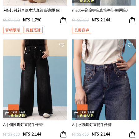
➤好比例斜車線水洗直筒寬褲(兩色)
shadow顯瘦拼色直筒牛仔褲(兩色)
NT$3,580
NT$
1,790
NT$2,680
NT$
2,144
官網限定
長腿寬褲
長腿寬褲
A｜個性鉚釘直筒牛仔褲
A｜水洗鉚釘直筒牛仔褲
NT$2,680
NT$
2,144
NT$2,680
NT$
2,144