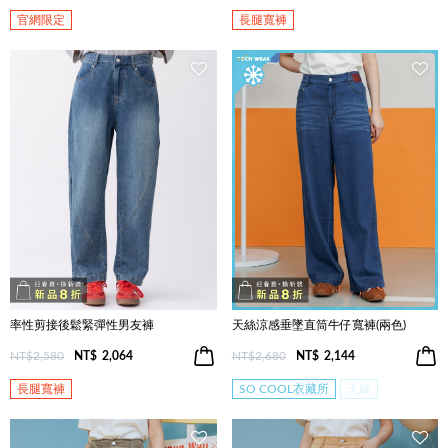
官網限定
長腿寬褲
率性剪接後鬆緊彈性男友褲
天絲涼感垂墜直筒牛仔寬褲(兩色)
NT$2,580
NT$
2,064
NT$2,680
NT$
2,144
長腿寬褲
SO COOL衣藏所
天絲