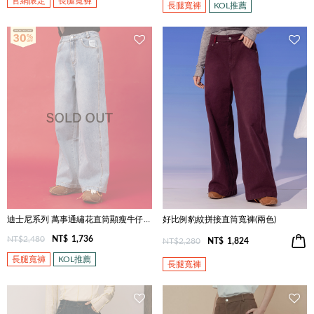
官網限定
長腿寬褲
長腿寬褲
KOL推薦
迪士尼系列 萬事通繡花直筒顯瘦牛仔褲(兩色)
好比例豹紋拼接直筒寬褲(兩色)
NT$2,480
NT$
1,736
NT$2,280
NT$
1,824
長腿寬褲
KOL推薦
長腿寬褲