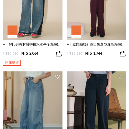
A｜好比例異材質拼接水洗牛仔寬褲(兩色)
A｜立體顆粒針織口袋造型直筒寬褲(兩色)
NT$2,580
NT$
2,064
NT$2,180
NT$
1,744
長腿寬褲