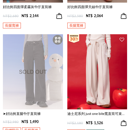
好比例四面彈柔霧灰牛仔直筒褲
好比例四面彈天絲牛仔直筒褲
NT$2,680
NT$
2,144
NT$2,580
NT$
2,064
長腿寬褲
長腿寬褲
➤好比例直腿牛仔直筒褲
迪士尼系列 just one bite寬直筒可束口長褲(兩色)
NT$2,980
NT$
1,490
NT$2,180
NT$
1,526