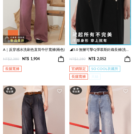
A｜反穿感水洗刷色直筒牛仔寬褲(兩色)
◢5.0 無懈可擊Q彈慕斯針織長褲(洗鍊黑)
NT$2,380
NT$
1,904
NT$2,280
NT$
2,052
長腿寬褲
官網限定
SO COOL衣藏所
長腿寬褲
天絲