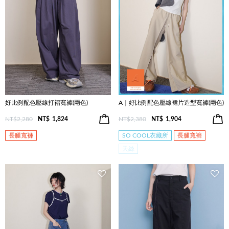
好比例配色壓線打褶寬褲(兩色)
A｜好比例配色壓線裙片造型寬褲(兩色)
NT$2,280
NT$
1,824
NT$2,380
NT$
1,904
長腿寬褲
SO COOL衣藏所
長腿寬褲
天絲