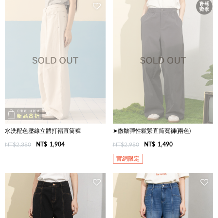
水洗配色壓線立體打褶直筒褲
➤微皺彈性鬆緊直筒寬褲(兩色)
NT$2,380
NT$
1,904
NT$2,980
NT$
1,490
官網限定