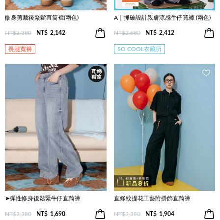
修身剪裁後緊鬆直筒褲(兩色)
A｜抓破設計親膚涼感牛仔寬褲 (兩色)
NT$2,380
NT$
2,142
NT$2,680
NT$
2,412
長腿寬褲
SO COOL衣藏所
➤彈性修身後鬆緊牛仔直筒褲
直條紋提花工藝附掛飾直筒褲
NT$3,380
NT$
1,690
NT$2,380
NT$
1,904