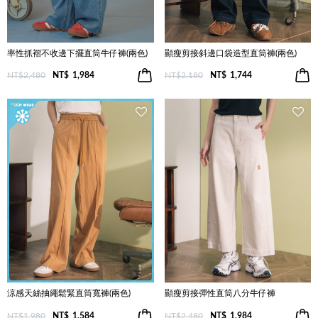
率性抓褶不收邊下擺直筒牛仔褲(兩色)
顯瘦剪接斜邊口袋造型直筒褲(兩色)
NT$2,480
NT$
1,984
NT$2,180
NT$
1,744
涼感天絲抽繩鬆緊直筒寬褲(兩色)
顯瘦剪接彈性直筒八分牛仔褲
NT$1,980
NT$
1,584
NT$2,480
NT$
1,984