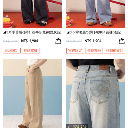
◢3.0 零著感Q彈打褶牛仔寬褲(煙灰藍)
◢3.0 零著感Q彈打褶牛仔寬褲(淺藍)
NT$2,380
NT$
1,904
NT$2,380
NT$
1,904
官網限定
長腿寬褲
官網限定
長腿寬褲
熱銷補貨到