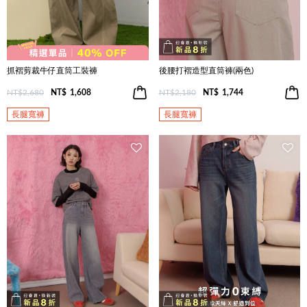
抓褶剪裁牛仔直筒工裝褲
後腰打褶造型直筒褲(兩色)
NT$2,680
NT$
1,608
NT$2,180
NT$
1,744
長腿寬褲
長腿寬褲