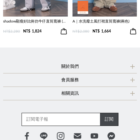
shadow顯瘦好比例仿牛仔直筒寬褲 (兩色)
A｜水洗廢土風打褶直筒寬褲(兩色)
NT$2,280
NT$
1,824
NT$2,080
NT$
1,664
關於我們
會員服務
相關資訊
訂閱