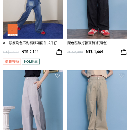
A｜顯瘦刷色不對稱腰頭兩件式牛仔褲(兩色)
配色壓線打褶直筒褲(兩色)
NT$2,680
NT$
2,144
NT$2,080
NT$
1,664
長腿寬褲
KOL推薦