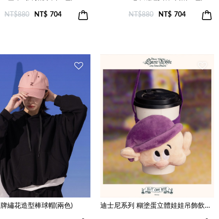
NT$880
NT$
704
NT$880
NT$
704
牌繡花造型棒球帽(兩色)
迪士尼系列 糊塗蛋立體娃娃吊飾飲料提袋