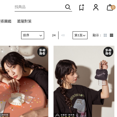
0
穿搭圖鑑
遮陽對策
24
48
顯示：