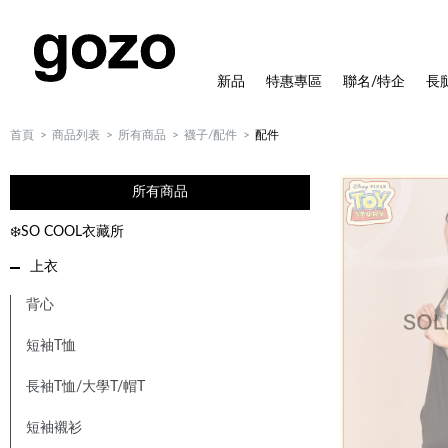
新品
特惠專區
聯名/特企
長
首頁
商品列表
所有商品
襪子/配件
配件
所有商品
❄️SO COOL衣藏所
上衣
背心
短袖T恤
長袖T恤/大學T/帽T
短袖襯衫