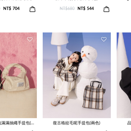
0
NT$
704
NT$680
NT$
544
【新年限定】荷包滿滿抽繩手提包(兩色)
復古格紋毛呢手提包(兩色)
品