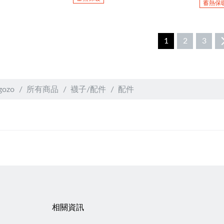
蓄熱保
1
2
3
gozo
所有商品
襪子/配件
配件
相關資訊