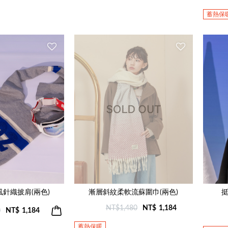
蓄熱保
風針織披肩(兩色)
漸層斜紋柔軟流蘇圍巾(兩色)
挺
NT$1,480
NT$
1,184
0
NT$
1,184
蓄熱保暖