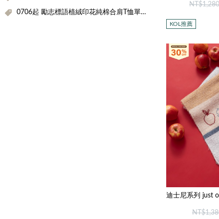
NT$1,28
0706起 勵志標語植絨印花純棉合肩T恤單件折$100
KOL推薦
NT$1,38