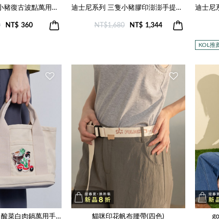
迪士尼系列 三隻小豬復古波點萬用方巾(三色)
迪士尼系列 三隻小豬膠印澎澎手提袋(兩色)
0
NT$
360
NT$1,680
NT$
1,344
KOL推
gozox故宮博物院 酸菜白肉鍋萬用手提袋(米色)
貓咪印花帆布腰帶(四色)
g