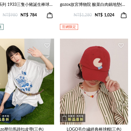
迪士尼系列 1933三隻小豬誕生棒球帽(兩色)
gozox故宮博物院 酸菜白肉鍋地墊(米色)
NT$980
NT$
784
NT$1,280
NT$
1,024
薦
官網限定
ozo壓印馬蹄扣皮帶(三色)
LOGO毛巾繡經典棒球帽(三色)