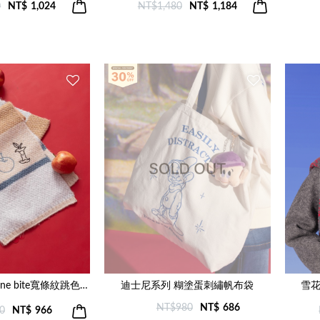
0
NT$
1,024
NT$1,480
NT$
1,184
迪士尼系列 just one bite寬條紋跳色圍巾(兩色)
迪士尼系列 糊塗蛋刺繡帆布袋
雪花
NT$980
NT$
686
0
NT$
966