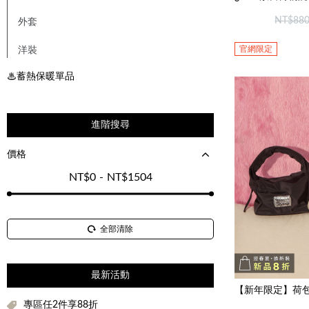
NT$88
外套
官網限定
洋裝
♨蓄熱保暖單品
進階搜尋
價格
NT$
0
-
NT$
1504
全部清除
最新活動
專區任2件享88折