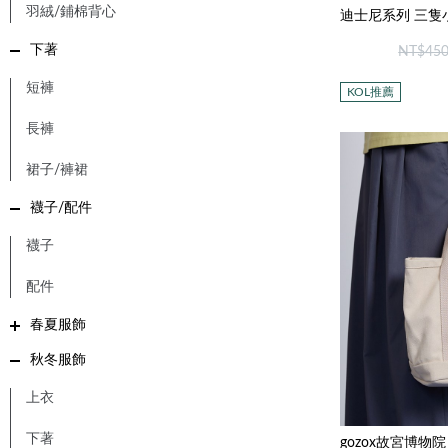
羽絨/鋪棉背心
下著
NT$45
短褲
KOL推薦
長褲
裙子/褲裙
襪子/配件
襪子
配件
春夏服飾
秋冬服飾
上衣
下著