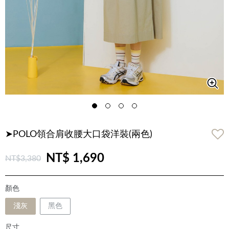
➤POLO領合肩收腰大口袋洋裝(兩色)
NT$ 1,690
NT$3,380
顏色
淺灰
黑色
尺寸