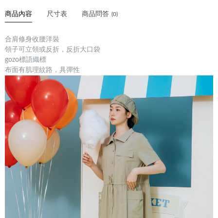
商品內容
尺寸表
商品問答
(0)
合肩修身收腰洋裝
領子可立領或反折，反折大口袋
gozo標語織標
布面有肌理紋路，具彈性