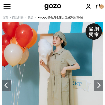
0
首頁
商品列表
新品
➤POLO領合肩收腰大口袋洋裝(兩色)