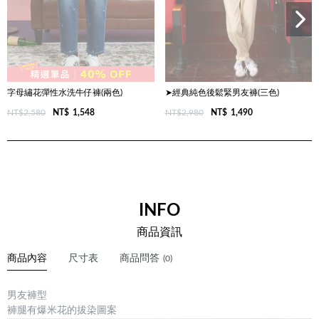
字母繡花彈性水洗牛仔褲(兩色)
➤經典純色後鬆緊男友褲(三色)
NT$2,580
NT$
1,548
NT$2,980
NT$
1,490
INFO
商品資訊
商品內容
尺寸表
商品問答
(0)
男友褲型
褲腿有爆米花的拔染圖案