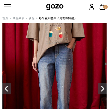
0
首頁
商品列表
新品
爆米花刷色牛仔男友褲(兩色)