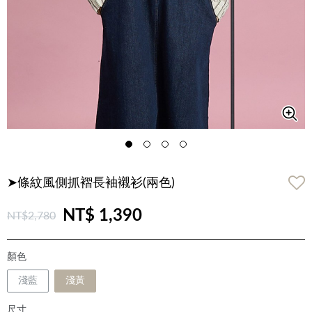
➤條紋風側抓褶長袖襯衫(兩色)
NT$ 1,390
NT$2,780
顏色
淺藍
淺黃
尺寸