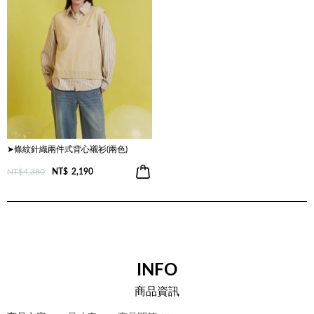
➤條紋針織兩件式背心襯衫(兩色)
NT$4,380
NT$
2,190
INFO
商品資訊