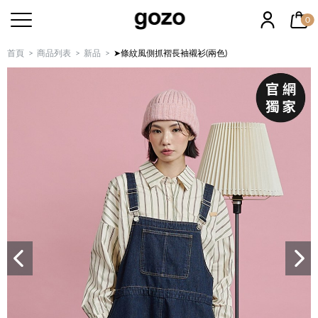
0
首頁
商品列表
新品
➤條紋風側抓褶長袖襯衫(兩色)