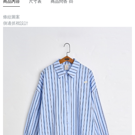
商品內容
尺寸表
商品問答
(0)
條紋圖案
側邊抓褶設計