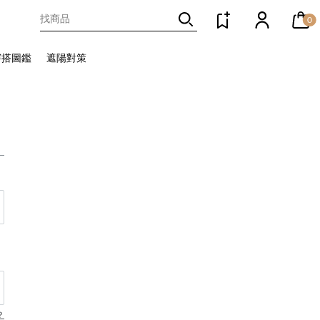
0
穿搭圖鑑
遮陽對策
？