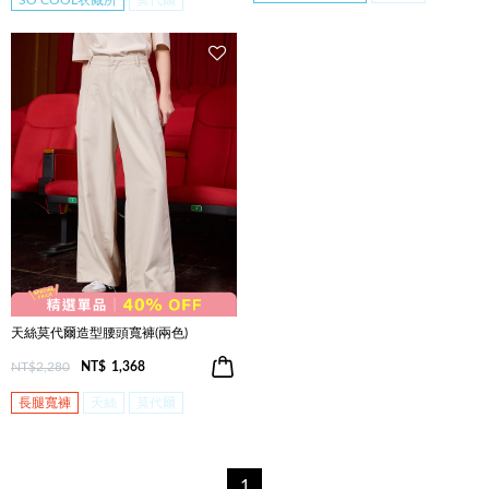
SO COOL衣藏所
莫代爾
天絲莫代爾造型腰頭寬褲(兩色)
NT$2,280
NT$
1,368
長腿寬褲
天絲
莫代爾
1