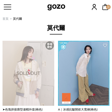
0
首頁
莫代爾
莫代爾
➤色塊拼接廓型連帽外套(兩色)
A｜冰感抗皺開衩大寬褲(兩色)