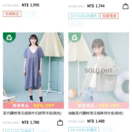
NT$3,980
NT$
1,990
NT$2,180
NT$
1,744
官網限定
莫代爾
SO COOL衣藏所
長腿寬褲
莫代爾
莫代爾輕薄涼感兩件式綁帶洋裝(兩色)
抽皺莫代爾輕薄涼感棒球外套(兩色)
NT$2,480
NT$
1,488
NT$2,980
NT$
1,788
SO COOL衣藏所
莫代爾