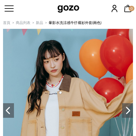
0
首頁
商品列表
新品
暈影水洗涼感牛仔襯衫外套(兩色)