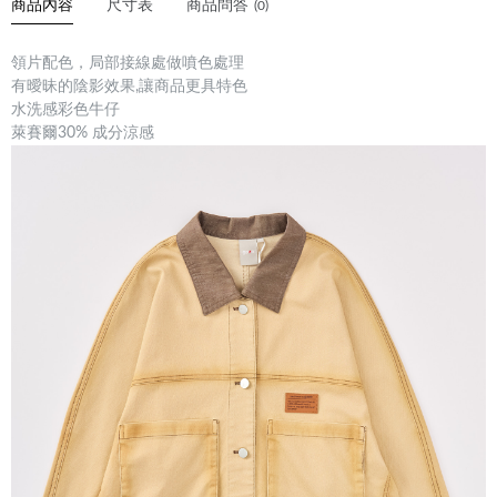
商品內容
尺寸表
商品問答
(0)
領片配色，局部接線處做噴色處理
有曖昧的陰影效果,讓商品更具特色
水洗感彩色牛仔
萊賽爾30% 成分涼感