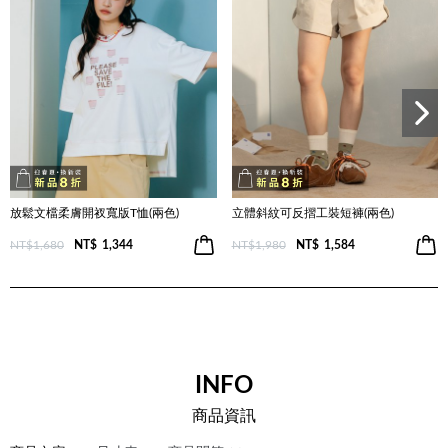
放鬆文檔柔膚開衩寬版T恤(兩色)
立體斜紋可反摺工裝短褲(兩色)
NT$1,680
NT$
1,344
NT$1,980
NT$
1,584
INFO
商品資訊