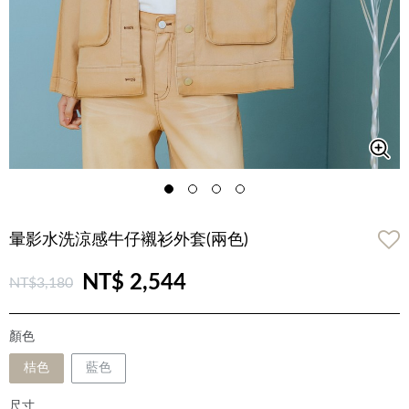
暈影水洗涼感牛仔襯衫外套(兩色)
NT$ 2,544
NT$3,180
顏色
桔色
藍色
尺寸