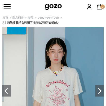
0
首頁
商品列表
新品
0602 •WANDER
A｜蘋果繡花燭台刺繡下擺錯位涼感T恤(兩色)