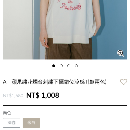
A｜蘋果繡花燭台刺繡下擺錯位涼感T恤(兩色)
NT$ 1,008
NT$1,680
顏色
深咖
米白