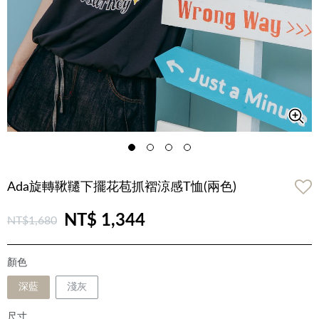
Ada旋轉鞦韆下擺花苞抓褶涼感T恤(兩色)
NT$ 1,344
NT$1,680
顏色
深藍
淺灰
尺寸