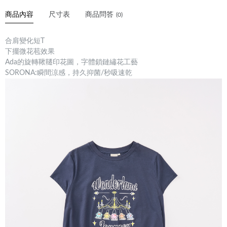
商品內容
尺寸表
商品問答
(0)
合肩變化短T
下擺微花苞效果
Ada的旋轉鞦韆印花圖，字體鎖鏈繡花工藝
SORONA:瞬間涼感，持久抑菌/秒吸速乾