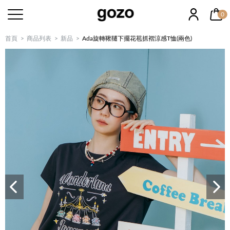
0
首頁
商品列表
新品
Ada旋轉鞦韆下擺花苞抓褶涼感T恤(兩色)