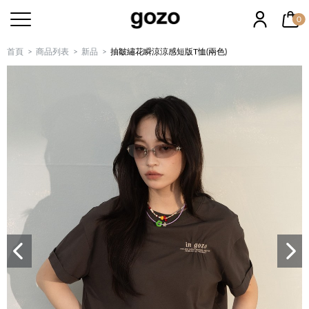
0
首頁
商品列表
新品
抽皺繡花瞬涼涼感短版T恤(兩色)