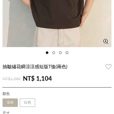
抽皺繡花瞬涼涼感短版T恤(兩色)
NT$ 1,104
NT$1,380
顏色
深灰
白色
尺寸