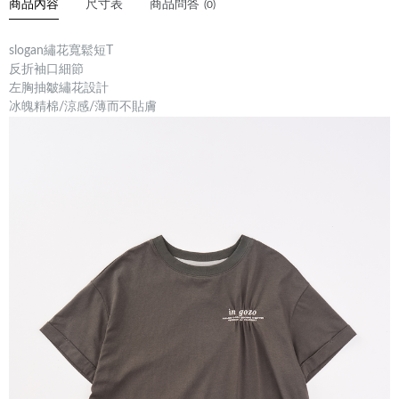
商品內容
尺寸表
商品問答
(0)
slogan繡花寬鬆短T
反折袖口細節
左胸抽皺繡花設計
冰魄精棉/涼感/薄而不貼膚