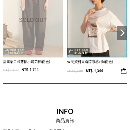
雲霧染口袋剪接小彎刀褲(兩色)
偷閒資料夾瞬涼涼感T恤(兩色)
NT$2,180
NT$
1,744
NT$1,680
NT$
1,344
INFO
商品資訊