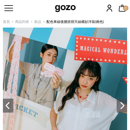
0
首頁
商品列表
新品
配色車線後腰抓褶天絲襯衫洋裝(兩色)