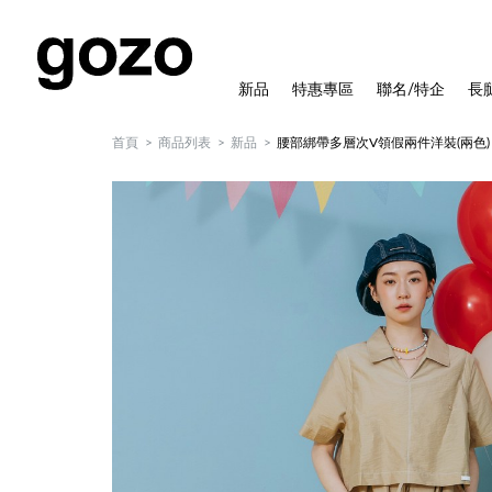
新品
特惠專區
聯名/特企
長
首頁
商品列表
新品
腰部綁帶多層次V領假兩件洋裝(兩色)