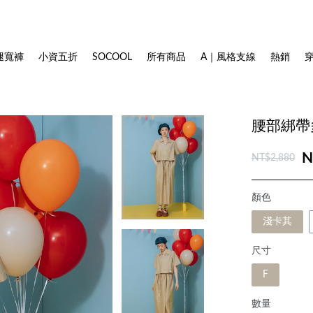
腿寬褲
小資五折
SOCOOL
所有商品
A｜風格支線
熱銷
腰部綁帶
N
NT$2,880
顏色
淺卡其
尺寸
F
數量