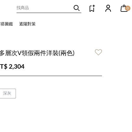
0
穿搭圖鑑
遮陽對策
多層次V領假兩件洋裝(兩色)
T$ 2,304
深灰