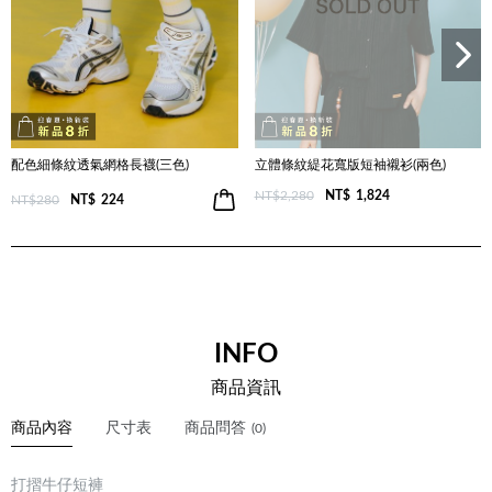
配色細條紋透氣網格長襪(三色)
立體條紋緹花寬版短袖襯衫(兩色)
NT$2,280
NT$
1,824
NT$280
NT$
224
INFO
商品資訊
商品內容
尺寸表
商品問答
(0)
打摺牛仔短褲