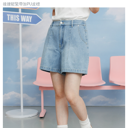
後腰鬆緊帶加PU皮標