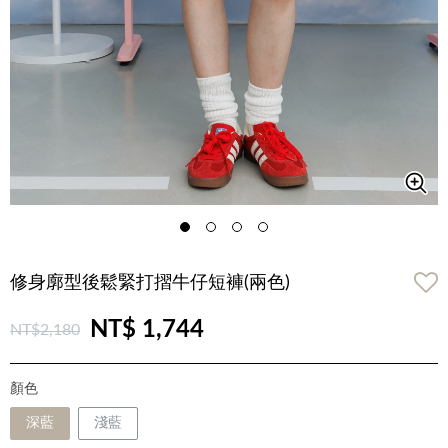
修身廓型後鬆緊打摺牛仔短褲(兩色)
NT$ 1,744
NT$2,180
顏色
深藍
淺藍