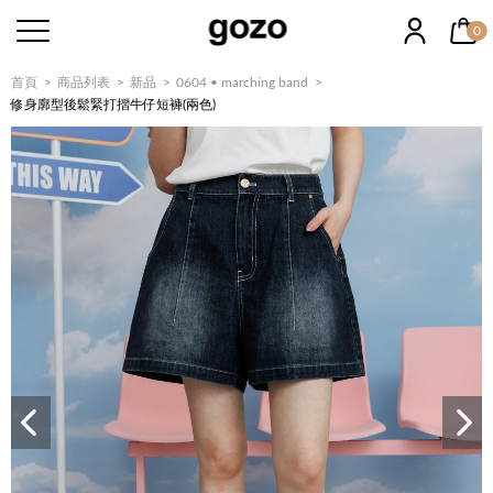
0
首頁
商品列表
新品
0604 • marching band
修身廓型後鬆緊打摺牛仔短褲(兩色)