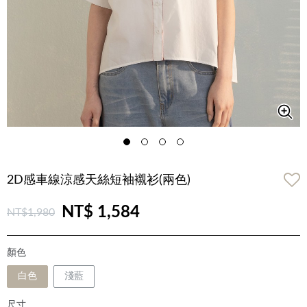
2D感車線涼感天絲短袖襯衫(兩色)
NT$ 1,584
NT$1,980
顏色
白色
淺藍
尺寸