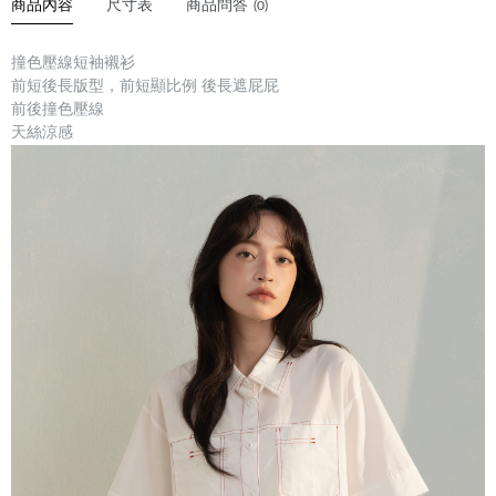
商品內容
尺寸表
商品問答
(0)
撞色壓線短袖襯衫
前短後長版型，前短顯比例 後長遮屁屁
前後撞色壓線
天絲涼感