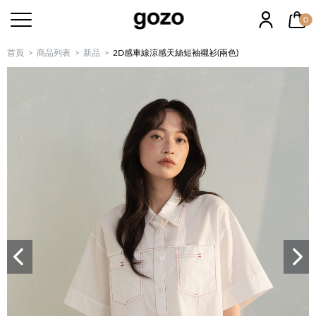
0
首頁
商品列表
新品
2D感車線涼感天絲短袖襯衫(兩色)