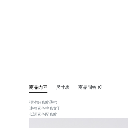
商品內容
尺寸表
商品問答
(0)
彈性細條紋薄棉
連袖素色拚條文T
低調素色配條紋