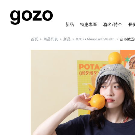
新品
特惠專區
聯名/特企
長
首頁
商品列表
新品
0707•Abundant Wealth
超市揪五