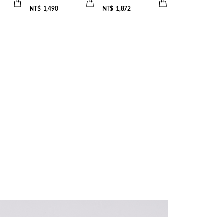
NT$
1,490
NT$
1,872
NT$
2,232