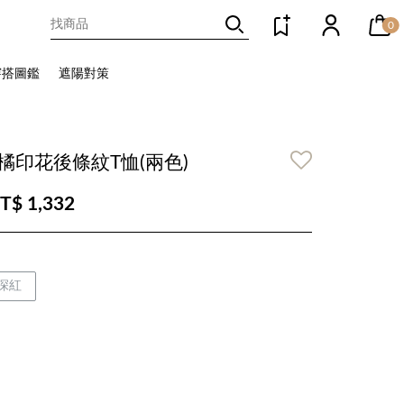
0
穿搭圖鑑
遮陽對策
橘印花後條紋T恤(兩色)
T$ 1,332
深紅