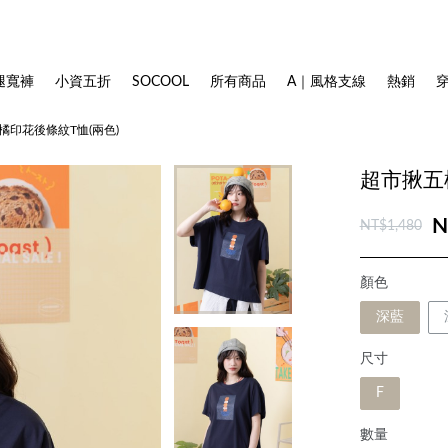
腿寬褲
小資五折
SOCOOL
所有商品
A｜風格支線
熱銷
橘印花後條紋T恤(兩色)
超市揪五
N
NT$1,480
顏色
深藍
尺寸
F
數量