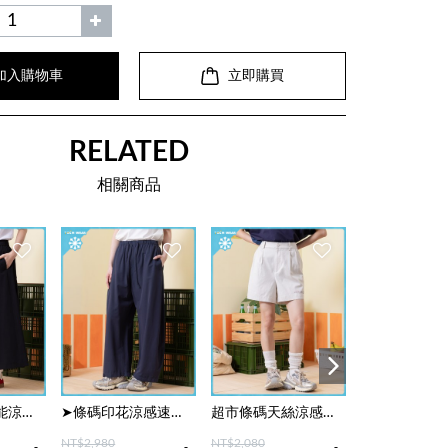
加入購物車
立即購買
RELATED
相關商品
➤超市條碼機能涼感鬆緊8分褲裙(兩色)
➤條碼印花涼感速乾抽繩彎刀褲(兩色)
超市條碼天絲涼感鬆緊短褲(兩色)
NT$2,980
NT$2,080
NT$2,480