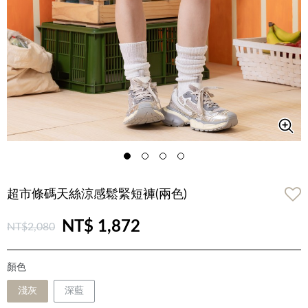
超市條碼天絲涼感鬆緊短褲(兩色)
NT$ 1,872
NT$2,080
顏色
淺灰
深藍