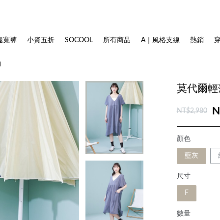
腿寬褲
小資五折
SOCOOL
所有商品
A｜風格支線
熱銷
)
莫代爾輕
N
NT$2,980
顏色
藍灰
尺寸
F
數量