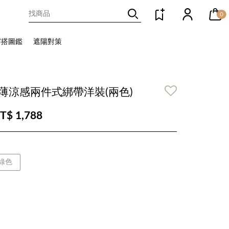
0
穿搭圖鑑
遮陽對策
薄涼感兩件式綁帶洋裝(兩色)
T$ 1,788
綠色