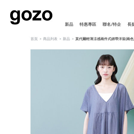
新品
特惠專區
聯名/特企
長
首頁
商品列表
新品
莫代爾輕薄涼感兩件式綁帶洋裝(兩色