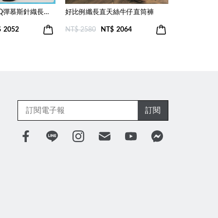
◢5.0 無懈可擊Q彈慕斯針織長褲(洗鍊黑)
好比例纖長直天絲牛仔直筒褲
$
2052
NT$ 2580
NT$
2064
NT$ 2480
N
訂閱