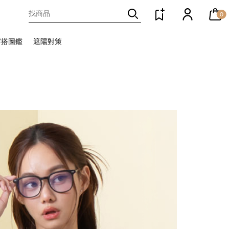
0
穿搭圖鑑
遮陽對策